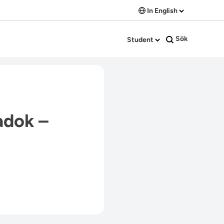
In English
Sök
Student
adok –