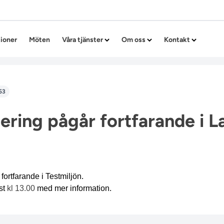
Hoppa till innehållet
tioner
Möten
Våra tjänster
Om oss
Kontakt
53
ring pågår fortfarande i L
ö
ortfarande i Testmiljön.
st
kl 13.00
med mer information.