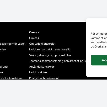
Om oss
För att ge e
Om oss
komma åt enh
som surfbete
skalender för Ladok
Om Ladokkonsortiet
du återkalla
anden
Ladokkonsortiet internationellt
Vision, strategi och produktplan
Ac
Teamens sammansättning och arbetet på Ladokkonsortiet
mgrund
Användarkontakter
dok
Ladokpodden
r kontrollera bevis
Policyer och dokument
ntyg
r studenter