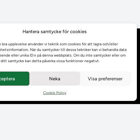
Hantera samtycke för cookies
Behandling av
n bra upplevelse använder vi teknik som cookies för att lagra och/eller
personuppgifter
etsinformation. När du samtycker till dessa tekniker kan vi behandla data
ende eller unika ID:n på denna webbplats. Om du inte samtycker eller om
r ditt samtycke kan detta påverka vissa funktioner negativt.
Prenumerera på våra
utskick
ceptera
Neka
Visa preferenser
Tillgänglighetsredogörelse
Cookie Policy