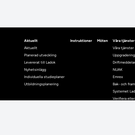
Aktuellt
Instruktioner
Möten
Våra tjänster
Aktuellt
Våra tjänster
Planerad utveckling
Uppgradering
Levererat till Ladok
Driftmeddel
Nyhetsinlägg
NUAK
Individuella studieplaner
Emrex
Utbildningsplanering
Bak- och fra
Systemet La
Verifiera elle
Kontrollera i
Kontakt
Student
Kontakt
Student
Kontaktuppgifter till lärosätenas Ladoksupport
Använda Ladok fö
Kontaktuppgifter för studenters Ladoksupport
Digital examen