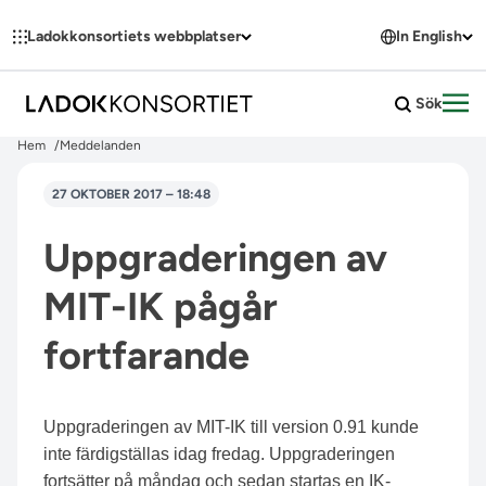
Hoppa till innehållet
Ladokkonsortiets webbplatser
In English
Sök
Öpp
Hem
Meddelanden
27 OKTOBER 2017 – 18:48
Uppgraderingen av
MIT-IK pågår
fortfarande
Uppgraderingen av MIT-IK till version 0.91 kunde
inte färdigställas idag fredag. Uppgraderingen
fortsätter på måndag och sedan startas en IK-