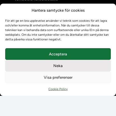
Kontrollera intyg
Hantera samtycke för cookies
Om oss
Om oss
För att ge en bra upplevelse använder vi teknik som cookies för att lagra
Om Ladokkonsortiet
och/eller komma åt enhetsinformation. När du samtycker till dessa
tekniker kan vi behandla data som surfbeteende eller unika ID:n på denna
Ladokkonsortiet internationellt
webbplats. Om du inte samtycker eller om du återkallar ditt samtycke kan
Vision, strategi och produktplan
detta påverka vissa funktioner negativt.
Teamens sammansättning och arbetet på Ladokkonsortiet
Användarkontakter
Acceptera
Ladokpodden
Policyer och dokument
Neka
Kontakt
Kontakt
Visa preferenser
Kontaktuppgifter till lärosätenas Ladoksupport
Kontaktuppgifter för studenters Ladoksupport
Cookie Policy
Kontaktuppgifter till Ladokkonsortiet
Student
Student
Använda Ladok för studenter