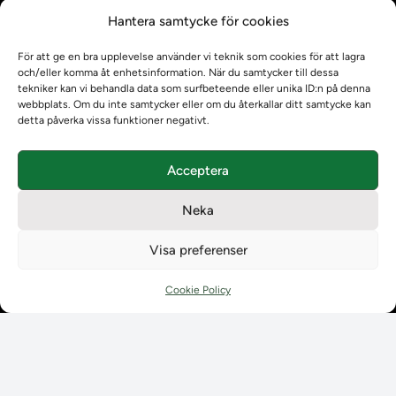
Kontrollera intyg
Hantera samtycke för cookies
Om oss
Om oss
För att ge en bra upplevelse använder vi teknik som cookies för att lagra
Om Ladokkonsortiet
och/eller komma åt enhetsinformation. När du samtycker till dessa
Ladokkonsortiet internationellt
tekniker kan vi behandla data som surfbeteende eller unika ID:n på denna
webbplats. Om du inte samtycker eller om du återkallar ditt samtycke kan
Vision, strategi och produktplan
detta påverka vissa funktioner negativt.
Teamens sammansättning och arbetet på Ladokkonsortiet
Användarkontakter
Acceptera
Ladokpodden
Policyer och dokument
Neka
Kontakt
Kontakt
Visa preferenser
Kontaktuppgifter till lärosätenas Ladoksupport
Kontaktuppgifter för studenters Ladoksupport
Cookie Policy
Kontaktuppgifter till Ladokkonsortiet
Student
Student
Använda Ladok för studenter
Digital examen