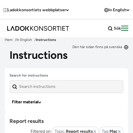
Hoppa till innehållet
Ladokkonsortiets webbplatser
In English
Sök
Öpp
Hem
In English
Instructions
Den här sidan finns på svenska
Instructions
Skip past filters
Search for instructions
Filter material
Report results
Filtered on:
Topic:
Report results
Tag:
Mac