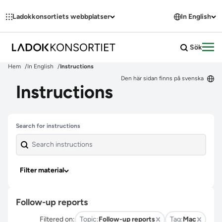
Hoppa till innehållet
Ladokkonsortiets webbplatser
In English
Sök
Öpp
Hem
In English
Instructions
Den här sidan finns på svenska
Instructions
Skip past filters
Search for instructions
Filter material
Follow-up reports
Filtered on:
Topic:
Follow-up reports
Tag:
Mac