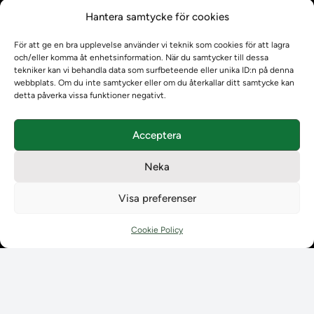
Kontrollera intyg
Hantera samtycke för cookies
Om oss
Om oss
För att ge en bra upplevelse använder vi teknik som cookies för att lagra
Om Ladokkonsortiet
och/eller komma åt enhetsinformation. När du samtycker till dessa
Ladokkonsortiet internationellt
tekniker kan vi behandla data som surfbeteende eller unika ID:n på denna
webbplats. Om du inte samtycker eller om du återkallar ditt samtycke kan
Vision, strategi och produktplan
detta påverka vissa funktioner negativt.
Teamens sammansättning och arbetet på Ladokkonsortiet
Användarkontakter
Acceptera
Ladokpodden
Policyer och dokument
Neka
Kontakt
Kontakt
Visa preferenser
Kontaktuppgifter till lärosätenas Ladoksupport
Kontaktuppgifter för studenters Ladoksupport
Cookie Policy
Kontaktuppgifter till Ladokkonsortiet
Student
Student
Använda Ladok för studenter
Digital examen