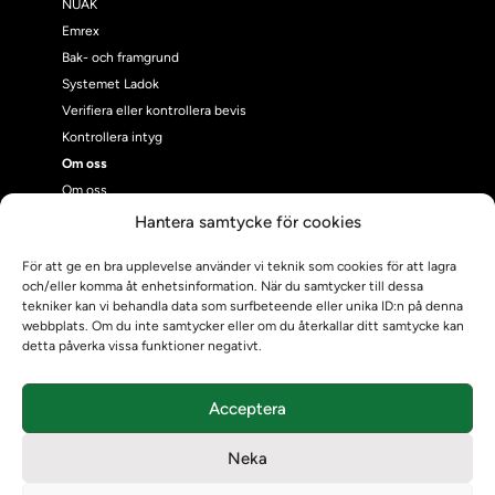
NUAK
Emrex
Bak- och framgrund
Systemet Ladok
Verifiera eller kontrollera bevis
Kontrollera intyg
Om oss
Om oss
Om Ladokkonsortiet
Hantera samtycke för cookies
Ladokkonsortiet internationellt
För att ge en bra upplevelse använder vi teknik som cookies för att lagra
Vision, strategi och produktplan
och/eller komma åt enhetsinformation. När du samtycker till dessa
Teamens sammansättning och arbetet på Ladokkonsortiet
tekniker kan vi behandla data som surfbeteende eller unika ID:n på denna
Användarkontakter
webbplats. Om du inte samtycker eller om du återkallar ditt samtycke kan
detta påverka vissa funktioner negativt.
Ladokpodden
Policyer och dokument
Kontakt
Acceptera
Kontakt
Kontaktuppgifter till lärosätenas Ladoksupport
Neka
Kontaktuppgifter för studenters Ladoksupport