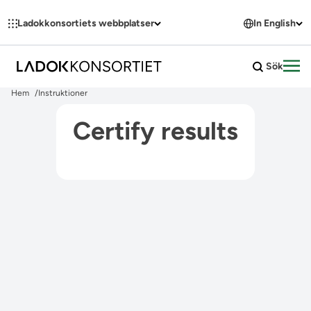
Hoppa till innehållet
Ladokkonsortiets webbplatser
In English
Sök
Öpp
Hem
Instruktioner
Certify results