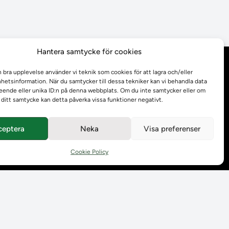
Hantera samtycke för cookies
Behandling av
n bra upplevelse använder vi teknik som cookies för att lagra och/eller
personuppgifter
etsinformation. När du samtycker till dessa tekniker kan vi behandla data
ende eller unika ID:n på denna webbplats. Om du inte samtycker eller om
r ditt samtycke kan detta påverka vissa funktioner negativt.
Prenumerera på våra
utskick
ceptera
Neka
Visa preferenser
Tillgänglighetsredogörelse
Cookie Policy