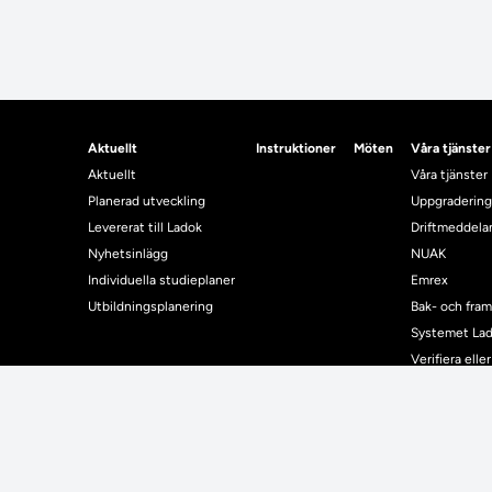
Aktuellt
Instruktioner
Möten
Våra tjänster
Aktuellt
Våra tjänster
Planerad utveckling
Uppgradering
Levererat till Ladok
Driftmeddel
Nyhetsinlägg
NUAK
Individuella studieplaner
Emrex
Utbildningsplanering
Bak- och fra
Systemet La
Verifiera elle
Kontrollera i
Kontakt
Student
Kontakt
Student
Kontaktuppgifter till lärosätenas Ladoksupport
Använda Ladok fö
Kontaktuppgifter för studenters Ladoksupport
Digital examen