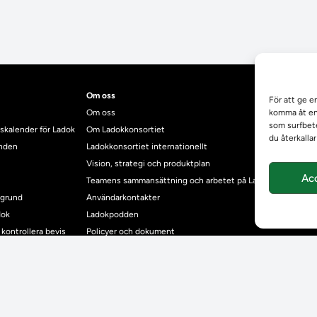
Om oss
För att ge e
Om oss
komma åt enh
som surfbete
skalender för Ladok
Om Ladokkonsortiet
du återkalla
anden
Ladokkonsortiet internationellt
Vision, strategi och produktplan
Ac
Teamens sammansättning och arbetet på Ladokkonsortiet
mgrund
Användarkontakter
dok
Ladokpodden
r kontrollera bevis
Policyer och dokument
ntyg
r studenter