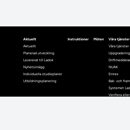
Aktuellt
Instruktioner
Möten
Våra tjänster
Aktuellt
Våra tjänster
Planerad utveckling
Uppgradering
Levererat till Ladok
Driftmeddel
Nyhetsinlägg
NUAK
Individuella studieplaner
Emrex
Utbildningsplanering
Bak- och fra
Systemet La
Verifiera elle
Kontrollera i
Kontakt
Student
Kontakt
Student
Kontaktuppgifter till lärosätenas Ladoksupport
Använda Ladok fö
Kontaktuppgifter för studenters Ladoksupport
Digital examen