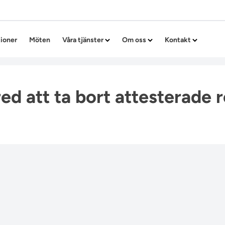
Hoppa till innehållet
tioner
Möten
Våra tjänster
Om oss
Kontakt
ed att ta bort attesterade r