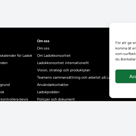
Om oss
För att ge e
Om oss
komma åt enh
som surfbete
skalender för Ladok
Om Ladokkonsortiet
du återkalla
anden
Ladokkonsortiet internationellt
Vision, strategi och produktplan
Ac
Teamens sammansättning och arbetet på Ladokkonsortiet
mgrund
Användarkontakter
dok
Ladokpodden
r kontrollera bevis
Policyer och dokument
ntyg
r studenter