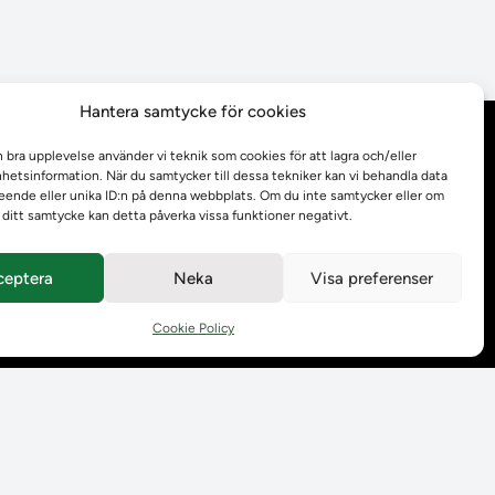
Hantera samtycke för cookies
Behandling av
n bra upplevelse använder vi teknik som cookies för att lagra och/eller
personuppgifter
etsinformation. När du samtycker till dessa tekniker kan vi behandla data
ende eller unika ID:n på denna webbplats. Om du inte samtycker eller om
r ditt samtycke kan detta påverka vissa funktioner negativt.
Prenumerera på våra
utskick
ceptera
Neka
Visa preferenser
Tillgänglighetsredogörelse
Cookie Policy