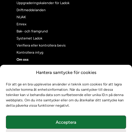
Uppgraderingskalender för Ladok
Driftmeddelanden
NUAK
Emrex
Bak- och framgrund
Systemet Ladok
Verifiera eller kontrollera bevis
Kontrollera intyg
Om oss
Om oss
Hantera samtycke för cookies
Om Ladokkonsortiet
Ladokkonsortiet internationellt
För att ge en bra upplevelse använder vi teknik som cookies för att lagra
Vision, strategi och produktplan
och/eller komma åt enhetsinformation. När du samtycker till dessa
tekniker kan vi behandla data som surfbeteende eller unika ID:n på denna
Teamens sammansättning och arbetet på Ladokkonsortiet
webbplats. Om du inte samtycker eller om du återkallar ditt samtycke kan
Användarkontakter
detta påverka vissa funktioner negativt.
Ladokpodden
Policyer och dokument
Acceptera
Kontakt
Kontakt