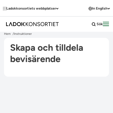
Hoppa till innehållet
Ladokkonsortiets webbplatser
In English
Sök
Öpp
Hem
Instruktioner
Skapa och tilldela
bevisärende