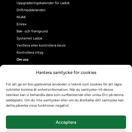
Uppgraderingskalender för Ladok
Driftmeddelanden
NUAK
Emrex
Bak- och framgrund
Systemet Ladok
Verifiera eller kontrollera bevis
Kontrollera intyg
Om oss
Om oss
Hantera samtycke för cookies
Om Ladokkonsortiet
Ladokkonsortiet internationellt
För att ge en bra upplevelse använder vi teknik som cookies för att lagra
Vision, strategi och produktplan
och/eller komma åt enhetsinformation. När du samtycker till dessa
tekniker kan vi behandla data som surfbeteende eller unika ID:n på denna
Teamens sammansättning och arbetet på Ladokkonsortiet
webbplats. Om du inte samtycker eller om du återkallar ditt samtycke kan
Användarkontakter
detta påverka vissa funktioner negativt.
Ladokpodden
Policyer och dokument
Acceptera
Kontakt
Kontakt