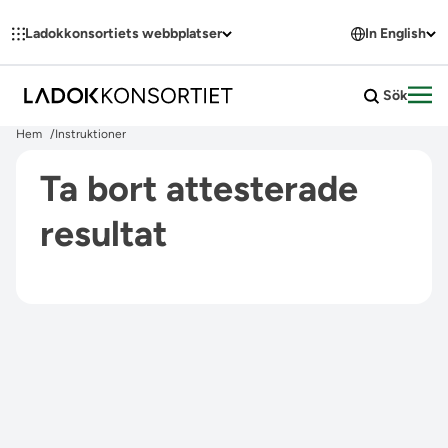
Hoppa till innehållet
Ladokkonsortiets webbplatser
In English
Sök
Öpp
Hem
Instruktioner
Ta bort attesterade
resultat