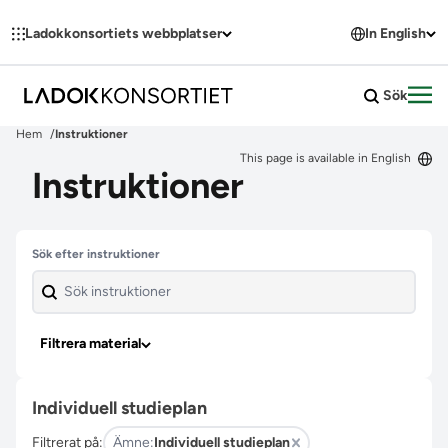
Hoppa till innehållet
Ladokkonsortiets webbplatser
In English
Sök
Öpp
Hem
Instruktioner
This page is available in English
Instruktioner
Hoppa över filter
Sök efter instruktioner
Filtrera material
Individuell studieplan
Filtrerat på:
Ämne:
Individuell studieplan