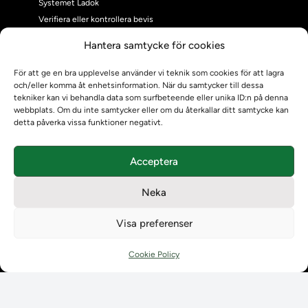
Systemet Ladok
Verifiera eller kontrollera bevis
Kontrollera intyg
Hantera samtycke för cookies
Om oss
Om oss
För att ge en bra upplevelse använder vi teknik som cookies för att lagra
och/eller komma åt enhetsinformation. När du samtycker till dessa
Om Ladokkonsortiet
tekniker kan vi behandla data som surfbeteende eller unika ID:n på denna
Ladokkonsortiet internationellt
webbplats. Om du inte samtycker eller om du återkallar ditt samtycke kan
Vision, strategi och produktplan
detta påverka vissa funktioner negativt.
Teamens sammansättning och arbetet på Ladokkonsortiet
Användarkontakter
Acceptera
Ladokpodden
Policyer och dokument
Neka
Kontakt
Kontakt
Visa preferenser
Kontaktuppgifter till lärosätenas Ladoksupport
Kontaktuppgifter för studenters Ladoksupport
Cookie Policy
Kontaktuppgifter till Ladokkonsortiet
Student
Student