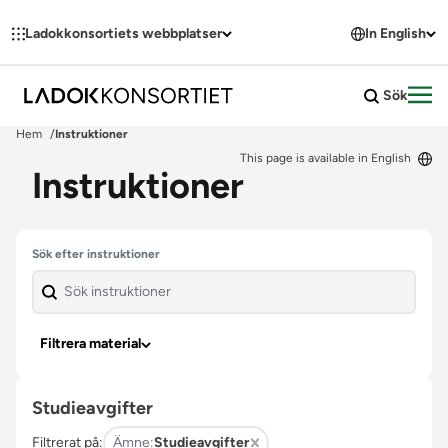
Hoppa till innehållet
Ladokkonsortiets webbplatser
In English
Sök
Öpp
Hem
Instruktioner
This page is available in English
Instruktioner
Hoppa över filter
Sök efter instruktioner
Filtrera material
Studieavgifter
Filtrerat på:
Ämne:
Studieavgifter