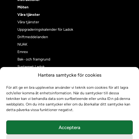
Möten
Våra tjänster
Våra tjänster
Uppgraderingskalender för Ladok
Driftmeddelanden
NUAK
Emrex
Bak- och framgrund
Systemet Ladok
Verifiera eller kontrollera bevis
Hantera samtycke för cookies
Kontrollera intyg
För att ge en bra upplevelse använder vi teknik som cookies för att lagra
Om oss
och/eller komma åt enhetsinformation. När du samtycker till dessa
Om oss
tekniker kan vi behandla data som surfbeteende eller unika ID:n på denna
Om Ladokkonsortiet
webbplats. Om du inte samtycker eller om du återkallar ditt samtycke kan
detta påverka vissa funktioner negativt.
Ladokkonsortiet internationellt
Vision, strategi och produktplan
Teamens sammansättning och arbetet på Ladokkonsortiet
Acceptera
Användarkontakter