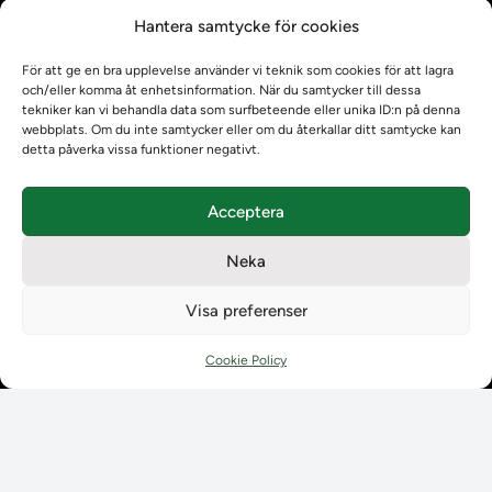
Kontrollera intyg
Hantera samtycke för cookies
Om oss
Om oss
För att ge en bra upplevelse använder vi teknik som cookies för att lagra
Om Ladokkonsortiet
och/eller komma åt enhetsinformation. När du samtycker till dessa
Ladokkonsortiet internationellt
tekniker kan vi behandla data som surfbeteende eller unika ID:n på denna
webbplats. Om du inte samtycker eller om du återkallar ditt samtycke kan
Vision, strategi och produktplan
detta påverka vissa funktioner negativt.
Teamens sammansättning och arbetet på Ladokkonsortiet
Användarkontakter
Acceptera
Ladokpodden
Policyer och dokument
Neka
Kontakt
Kontakt
Visa preferenser
Kontaktuppgifter till lärosätenas Ladoksupport
Kontaktuppgifter för studenters Ladoksupport
Cookie Policy
Kontaktuppgifter till Ladokkonsortiet
Student
Student
Använda Ladok för studenter
Digital examen