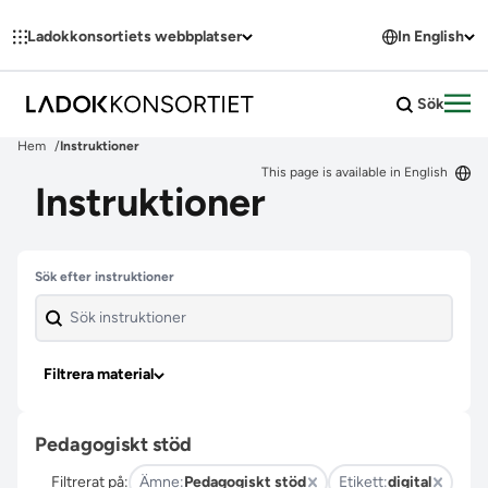
Hoppa till innehållet
Ladokkonsortiets webbplatser
In English
Sök
Öpp
Hem
Instruktioner
This page is available in English
Instruktioner
Hoppa över filter
Sök efter instruktioner
Filtrera material
Pedagogiskt stöd
Filtrerat på:
Ämne:
Pedagogiskt stöd
Etikett:
digital