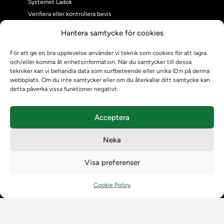
Systemet Ladok
Verifiera eller kontrollera bevis
Kontrollera intyg
Hantera samtycke för cookies
Om oss
Om oss
För att ge en bra upplevelse använder vi teknik som cookies för att lagra
och/eller komma åt enhetsinformation. När du samtycker till dessa
Om Ladokkonsortiet
tekniker kan vi behandla data som surfbeteende eller unika ID:n på denna
Ladokkonsortiet internationellt
webbplats. Om du inte samtycker eller om du återkallar ditt samtycke kan
Vision, strategi och produktplan
detta påverka vissa funktioner negativt.
Teamens sammansättning och arbetet på Ladokkonsortiet
Användarkontakter
Acceptera
Ladokpodden
Policyer och dokument
Neka
Kontakt
Kontakt
Visa preferenser
Kontaktuppgifter till lärosätenas Ladoksupport
Kontaktuppgifter för studenters Ladoksupport
Cookie Policy
Kontaktuppgifter till Ladokkonsortiet
Student
Student