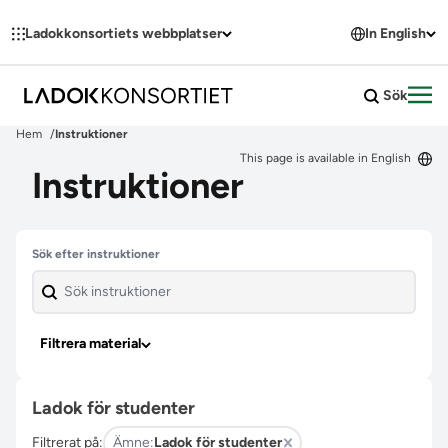
Hoppa till innehållet
Ladokkonsortiets webbplatser
In English
Sök
Öpp
Hem
Instruktioner
This page is available in English
Instruktioner
Hoppa över filter
Sök efter instruktioner
Filtrera material
Ladok för studenter
Filtrerat på:
Ämne:
Ladok för studenter