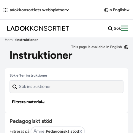
Hoppa till innehållet
Ladokkonsortiets webbplatser
In English
Sök
Öpp
Hem
Instruktioner
This page is available in English
Instruktioner
Hoppa över filter
Sök efter instruktioner
Filtrera material
Pedagogiskt stöd
Filtrerat på:
Ämne:
Pedagogiskt stöd