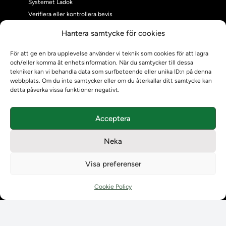
Systemet Ladok
Verifiera eller kontrollera bevis
Kontrollera intyg
Hantera samtycke för cookies
Om oss
Om oss
För att ge en bra upplevelse använder vi teknik som cookies för att lagra
och/eller komma åt enhetsinformation. När du samtycker till dessa
Om Ladokkonsortiet
tekniker kan vi behandla data som surfbeteende eller unika ID:n på denna
Ladokkonsortiet internationellt
webbplats. Om du inte samtycker eller om du återkallar ditt samtycke kan
Vision, strategi och produktplan
detta påverka vissa funktioner negativt.
Teamens sammansättning och arbetet på Ladokkonsortiet
Användarkontakter
Acceptera
Ladokpodden
Policyer och dokument
Neka
Kontakt
Kontakt
Visa preferenser
Kontaktuppgifter till lärosätenas Ladoksupport
Kontaktuppgifter för studenters Ladoksupport
Cookie Policy
Kontaktuppgifter till Ladokkonsortiet
Student
Student