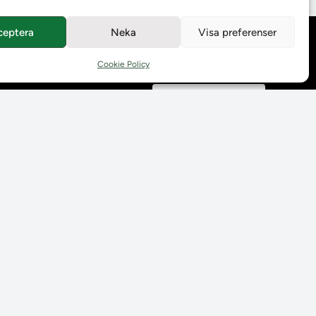
ceptera
Neka
Visa preferenser
Behandling av
personuppgifter
Cookie Policy
Prenumerera på våra
utskick
Tillgänglighetsredogörelse