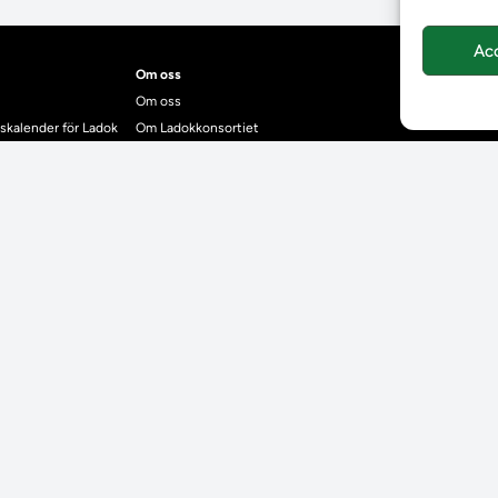
Ac
Om oss
Om oss
skalender för Ladok
Om Ladokkonsortiet
anden
Ladokkonsortiet internationellt
Vision, strategi och produktplan
Teamens sammansättning och arbetet på Ladokkonsortiet
mgrund
Användarkontakter
dok
Ladokpodden
r kontrollera bevis
Policyer och dokument
ntyg
r studenter