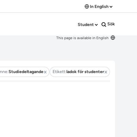
In English
Sök
Student
This page is available in English
mne:
Studiedeltagande
Etikett:
ladok för studenter