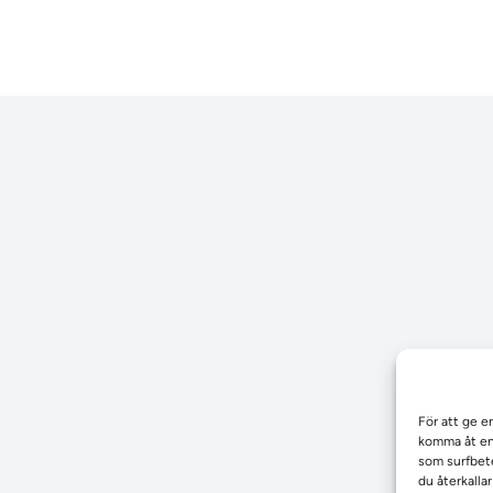
För att ge e
komma åt enh
som surfbete
du återkalla