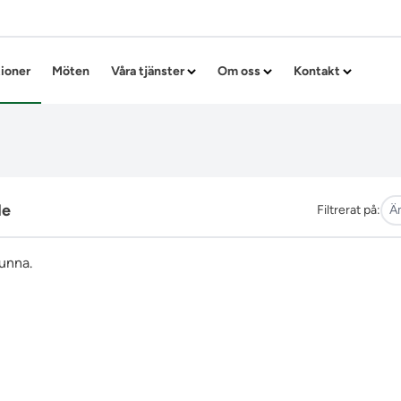
Hoppa till innehållet
tioner
Möten
Våra tjänster
Om oss
Kontakt
de
Filtrerat på:
Ä
funna.