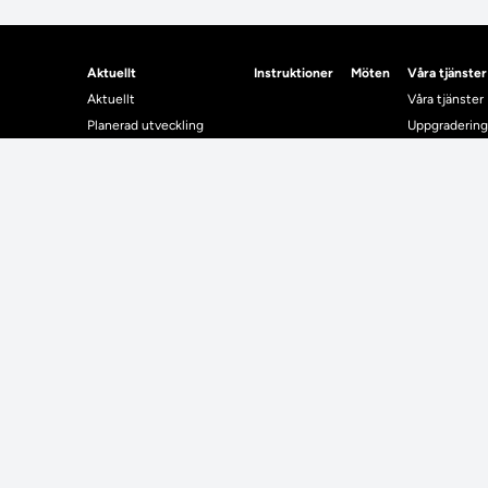
Aktuellt
Instruktioner
Möten
Våra tjänster
Aktuellt
Våra tjänster
Planerad utveckling
Uppgradering
Levererat till Ladok
Driftmeddel
Nyhetsinlägg
NUAK
Individuella studieplaner
Emrex
Utbildningsplanering
Bak- och fra
Systemet La
Verifiera elle
Kontrollera i
Kontakt
Student
Kontakt
Student
Kontaktuppgifter till lärosätenas Ladoksupport
Använda Ladok fö
Kontaktuppgifter för studenters Ladoksupport
Digital examen
Kontaktuppgifter till Ladokkonsortiet
Delning av bevis
Utländska meriter