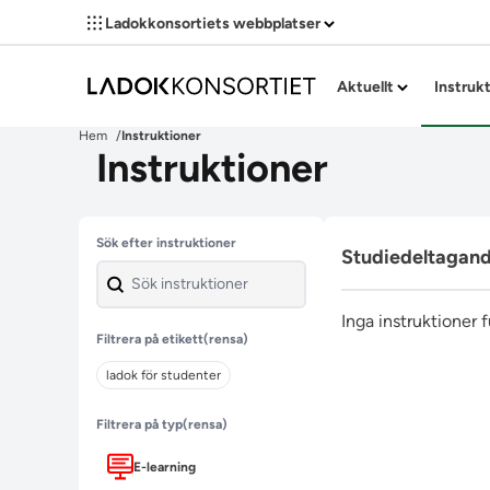
Ladokkonsortiets webbplatser
Aktuellt
Instruk
Hem
Instruktioner
Instruktioner
Hoppa över filter
Sök efter instruktioner
Studiedeltagan
Inga instruktioner 
Filtrera på etikett
(rensa)
ladok för studenter
Filtrera på typ
(rensa)
E-learning