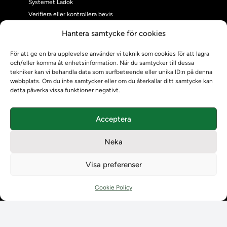
Systemet Ladok
Verifiera eller kontrollera bevis
Kontrollera intyg
Hantera samtycke för cookies
Om oss
Om oss
För att ge en bra upplevelse använder vi teknik som cookies för att lagra
och/eller komma åt enhetsinformation. När du samtycker till dessa
Om Ladokkonsortiet
tekniker kan vi behandla data som surfbeteende eller unika ID:n på denna
Ladokkonsortiet internationellt
webbplats. Om du inte samtycker eller om du återkallar ditt samtycke kan
Vision, strategi och produktplan
detta påverka vissa funktioner negativt.
Teamens sammansättning och arbetet på Ladokkonsortiet
Användarkontakter
Acceptera
Ladokpodden
Policyer och dokument
Neka
Kontakt
Kontakt
Visa preferenser
Kontaktuppgifter till lärosätenas Ladoksupport
Kontaktuppgifter för studenters Ladoksupport
Cookie Policy
Kontaktuppgifter till Ladokkonsortiet
Student
Student