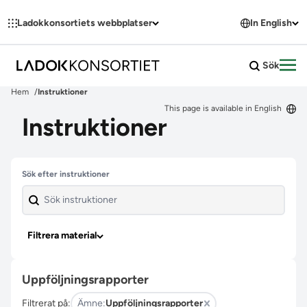
Hoppa till innehållet
Ladokkonsortiets webbplatser
In English
Sök
Öpp
Hem
Instruktioner
This page is available in English
Instruktioner
Hoppa över filter
Sök efter instruktioner
Filtrera material
Uppföljningsrapporter
Filtrerat på:
Ämne:
Uppföljningsrapporter