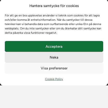
Kontrollera intyg
Hantera samtycke för cookies
Om oss
Om oss
För att ge en bra upplevelse använder vi teknik som cookies för att lagra
Om Ladokkonsortiet
och/eller komma åt enhetsinformation. När du samtycker till dessa
Ladokkonsortiet internationellt
tekniker kan vi behandla data som surfbeteende eller unika ID:n på denna
webbplats. Om du inte samtycker eller om du återkallar ditt samtycke kan
Vision, strategi och produktplan
detta påverka vissa funktioner negativt.
Teamens sammansättning och arbetet på Ladokkonsortiet
Användarkontakter
Acceptera
Ladokpodden
Policyer och dokument
Neka
Kontakt
Kontakt
Visa preferenser
Kontaktuppgifter till lärosätenas Ladoksupport
Kontaktuppgifter för studenters Ladoksupport
Cookie Policy
Kontaktuppgifter till Ladokkonsortiet
Student
Student
Använda Ladok för studenter
Digital examen