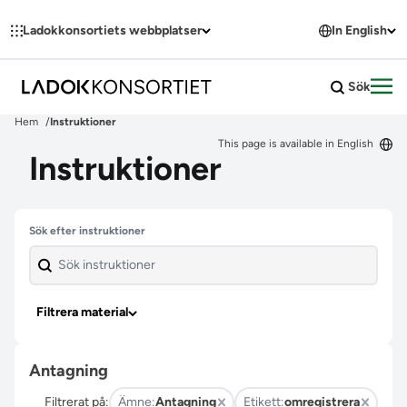
Hoppa till innehållet
Ladokkonsortiets webbplatser
In English
Sök
Öpp
Hem
Instruktioner
This page is available in English
Instruktioner
Hoppa över filter
Sök efter instruktioner
Filtrera material
Antagning
Filtrerat på:
Ämne:
Antagning
Etikett:
omregistrera