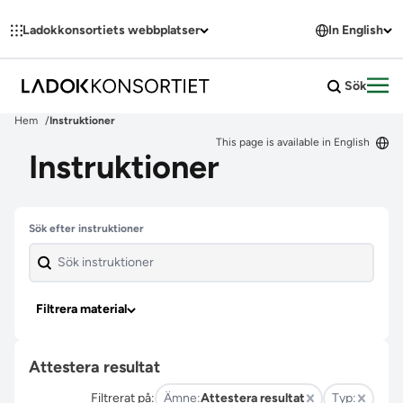
Hoppa till innehållet
Ladokkonsortiets webbplatser
In English
Sök
Öpp
Hem
Instruktioner
This page is available in English
Instruktioner
Hoppa över filter
Sök efter instruktioner
Filtrera material
Attestera resultat
Filtrerat på:
Ämne:
Attestera resultat
Typ: