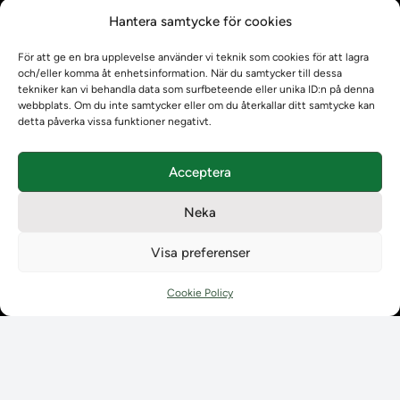
Kontrollera intyg
Hantera samtycke för cookies
Om oss
Om oss
För att ge en bra upplevelse använder vi teknik som cookies för att lagra
Om Ladokkonsortiet
och/eller komma åt enhetsinformation. När du samtycker till dessa
Ladokkonsortiet internationellt
tekniker kan vi behandla data som surfbeteende eller unika ID:n på denna
webbplats. Om du inte samtycker eller om du återkallar ditt samtycke kan
Vision, strategi och produktplan
detta påverka vissa funktioner negativt.
Teamens sammansättning och arbetet på Ladokkonsortiet
Användarkontakter
Acceptera
Ladokpodden
Policyer och dokument
Neka
Kontakt
Kontakt
Visa preferenser
Kontaktuppgifter till lärosätenas Ladoksupport
Kontaktuppgifter för studenters Ladoksupport
Cookie Policy
Kontaktuppgifter till Ladokkonsortiet
Student
Student
Använda Ladok för studenter
Digital examen