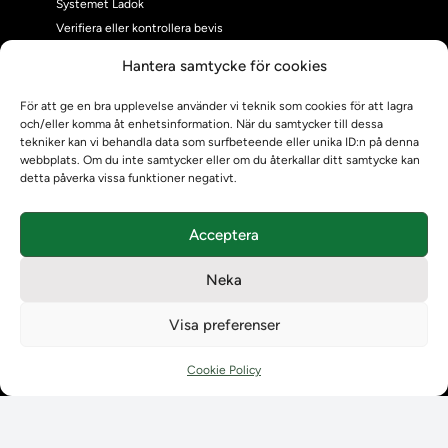
Systemet Ladok
Verifiera eller kontrollera bevis
Kontrollera intyg
Hantera samtycke för cookies
Om oss
Om oss
För att ge en bra upplevelse använder vi teknik som cookies för att lagra
och/eller komma åt enhetsinformation. När du samtycker till dessa
Om Ladokkonsortiet
tekniker kan vi behandla data som surfbeteende eller unika ID:n på denna
Ladokkonsortiet internationellt
webbplats. Om du inte samtycker eller om du återkallar ditt samtycke kan
Vision, strategi och produktplan
detta påverka vissa funktioner negativt.
Teamens sammansättning och arbetet på Ladokkonsortiet
Användarkontakter
Acceptera
Ladokpodden
Policyer och dokument
Neka
Kontakt
Kontakt
Visa preferenser
Kontaktuppgifter till lärosätenas Ladoksupport
Kontaktuppgifter för studenters Ladoksupport
Cookie Policy
Kontaktuppgifter till Ladokkonsortiet
Student
Student