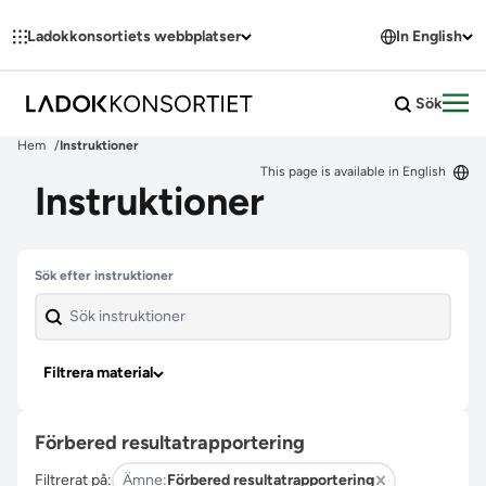
Hoppa till innehållet
Ladokkonsortiets webbplatser
In English
Sök
Öpp
Hem
Instruktioner
This page is available in English
Instruktioner
Hoppa över filter
Sök efter instruktioner
Filtrera material
Förbered resultatrapportering
Filtrerat på:
Ämne:
Förbered resultatrapportering