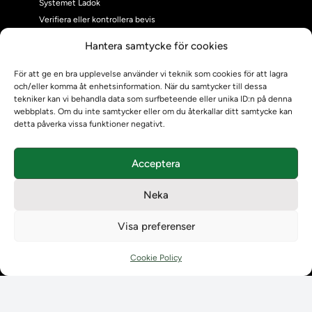
Systemet Ladok
Verifiera eller kontrollera bevis
Kontrollera intyg
Hantera samtycke för cookies
Om oss
Om oss
För att ge en bra upplevelse använder vi teknik som cookies för att lagra
och/eller komma åt enhetsinformation. När du samtycker till dessa
Om Ladokkonsortiet
tekniker kan vi behandla data som surfbeteende eller unika ID:n på denna
Ladokkonsortiet internationellt
webbplats. Om du inte samtycker eller om du återkallar ditt samtycke kan
Vision, strategi och produktplan
detta påverka vissa funktioner negativt.
Teamens sammansättning och arbetet på Ladokkonsortiet
Användarkontakter
Acceptera
Ladokpodden
Policyer och dokument
Neka
Kontakt
Kontakt
Visa preferenser
Kontaktuppgifter till lärosätenas Ladoksupport
Kontaktuppgifter för studenters Ladoksupport
Cookie Policy
Kontaktuppgifter till Ladokkonsortiet
Student
Student