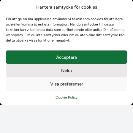
Kontrollera intyg
Hantera samtycke för cookies
Om oss
Om oss
För att ge en bra upplevelse använder vi teknik som cookies för att lagra
Om Ladokkonsortiet
och/eller komma åt enhetsinformation. När du samtycker till dessa
Ladokkonsortiet internationellt
tekniker kan vi behandla data som surfbeteende eller unika ID:n på denna
webbplats. Om du inte samtycker eller om du återkallar ditt samtycke kan
Vision, strategi och produktplan
detta påverka vissa funktioner negativt.
Teamens sammansättning och arbetet på Ladokkonsortiet
Användarkontakter
Acceptera
Ladokpodden
Policyer och dokument
Neka
Kontakt
Kontakt
Visa preferenser
Kontaktuppgifter till lärosätenas Ladoksupport
Kontaktuppgifter för studenters Ladoksupport
Cookie Policy
Kontaktuppgifter till Ladokkonsortiet
Student
Student
Använda Ladok för studenter
Digital examen