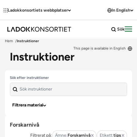
Hoppa till innehållet
Ladokkonsortiets webbplatser
In English
Sök
Öpp
Hem
Instruktioner
This page is available in English
Instruktioner
Hoppa över filter
Sök efter instruktioner
Filtrera material
Forskarnivå
Filtrerat på:
Ämne:
Forskarnivå
Etikett:
tips