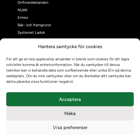
Driftmeddelanden
NUAK
Emrex
Bak- och framgrund
Systemet Ladok
Verifiera eller kontrollera bevis
Hantera samtycke för cookies
Kontrollera intyg
Om oss
För att ge en bra upplevelse använder vi teknik som cookies för att lagra
Om oss
och/eller komma åt enhetsinformation. När du samtycker till dessa
Om Ladokkonsortiet
tekniker kan vi behandla data som surfbeteende eller unika ID:n på denna
webbplats. Om du inte samtycker eller om du återkallar ditt samtycke kan
Ladokkonsortiet internationellt
detta påverka vissa funktioner negativt.
Vision, strategi och produktplan
Teamens sammansättning och arbetet på Ladokkonsortiet
Acceptera
Användarkontakter
Ladokpodden
Neka
Policyer och dokument
Kontakt
Visa preferenser
Kontakt
Kontaktuppgifter till lärosätenas Ladoksupport