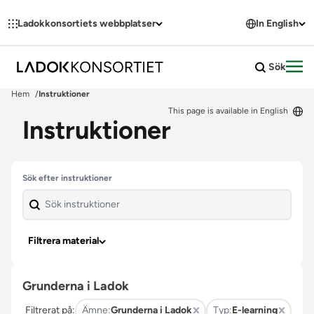
Hoppa till innehållet
Ladokkonsortiets webbplatser
In English
Sök
Öpp
Hem
Instruktioner
This page is available in English
Instruktioner
Hoppa över filter
Sök efter instruktioner
Filtrera material
Grunderna i Ladok
Filtrerat på:
Ämne:
Grunderna i Ladok
Typ:
E-learning