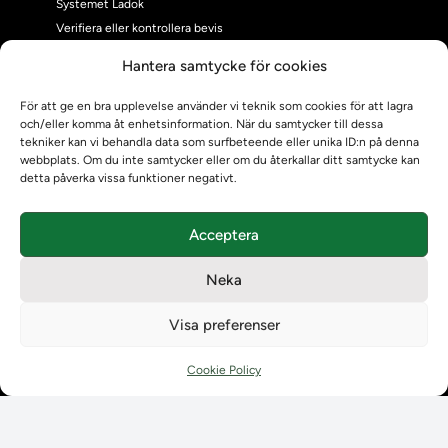
Systemet Ladok
Verifiera eller kontrollera bevis
Kontrollera intyg
Hantera samtycke för cookies
Om oss
Om oss
För att ge en bra upplevelse använder vi teknik som cookies för att lagra
och/eller komma åt enhetsinformation. När du samtycker till dessa
Om Ladokkonsortiet
tekniker kan vi behandla data som surfbeteende eller unika ID:n på denna
Ladokkonsortiet internationellt
webbplats. Om du inte samtycker eller om du återkallar ditt samtycke kan
Vision, strategi och produktplan
detta påverka vissa funktioner negativt.
Teamens sammansättning och arbetet på Ladokkonsortiet
Användarkontakter
Acceptera
Ladokpodden
Policyer och dokument
Neka
Kontakt
Kontakt
Visa preferenser
Kontaktuppgifter till lärosätenas Ladoksupport
Kontaktuppgifter för studenters Ladoksupport
Cookie Policy
Kontaktuppgifter till Ladokkonsortiet
Student
Student