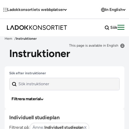
Hoppa till innehållet
Ladokkonsortiets webbplatser
In English
Sök
Öpp
Hem
Instruktioner
This page is available in English
Instruktioner
Hoppa över filter
Sök efter instruktioner
Filtrera material
Individuell studieplan
Filtrerat på:
Ämne:
Individuell studieplan