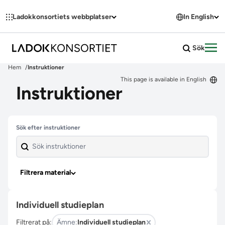
Hoppa till innehållet
Ladokkonsortiets webbplatser
In English
Sök
Öpp
Hem
Instruktioner
This page is available in English
Instruktioner
Hoppa över filter
Sök efter instruktioner
Filtrera material
Individuell studieplan
Filtrerat på:
Ämne:
Individuell studieplan