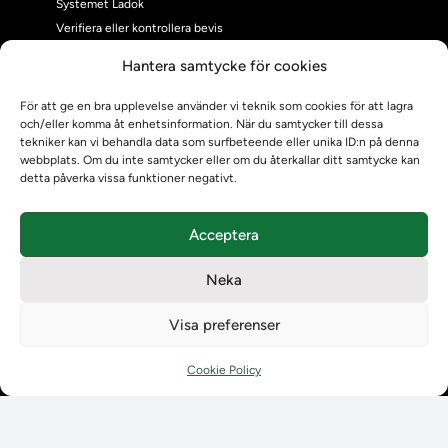
Systemet Ladok
Verifiera eller kontrollera bevis
Kontrollera intyg
Hantera samtycke för cookies
Om oss
Om oss
För att ge en bra upplevelse använder vi teknik som cookies för att lagra
och/eller komma åt enhetsinformation. När du samtycker till dessa
Om Ladokkonsortiet
tekniker kan vi behandla data som surfbeteende eller unika ID:n på denna
Ladokkonsortiet internationellt
webbplats. Om du inte samtycker eller om du återkallar ditt samtycke kan
Vision, strategi och produktplan
detta påverka vissa funktioner negativt.
Teamens sammansättning och arbetet på Ladokkonsortiet
Användarkontakter
Acceptera
Ladokpodden
Policyer och dokument
Neka
Kontakt
Kontakt
Visa preferenser
Kontaktuppgifter till lärosätenas Ladoksupport
Kontaktuppgifter för studenters Ladoksupport
Cookie Policy
Kontaktuppgifter till Ladokkonsortiet
Student
Student