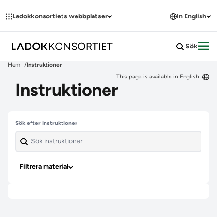
Hoppa till innehållet
Ladokkonsortiets webbplatser
In English
Sök
Öpp
Hem
Instruktioner
This page is available in English
Instruktioner
Hoppa över filter
Sök efter instruktioner
Filtrera material