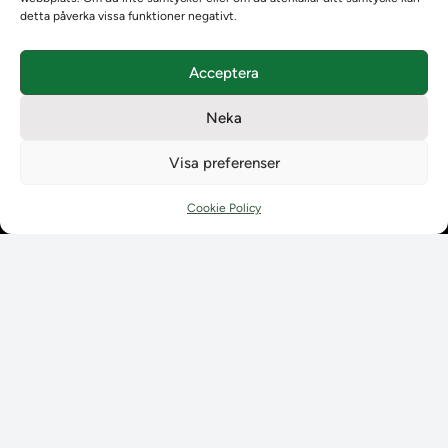
Teamens sammansättning och arbetet på Ladokkonsortiet
detta påverka vissa funktioner negativt.
Användarkontakter
Ladokpodden
Acceptera
Policyer och dokument
Kontakt
Neka
Kontakt
Kontaktuppgifter till lärosätenas Ladoksupport
Visa preferenser
Kontaktuppgifter för studenters Ladoksupport
Kontaktuppgifter till Ladokkonsortiet
Cookie Policy
Student
Student
Använda Ladok för studenter
Digital examen
Delning av bevis
Utländska meriter
Tillgänglighet i Ladok för studenter
Behandling av
personuppgifter
Prenumerera på våra