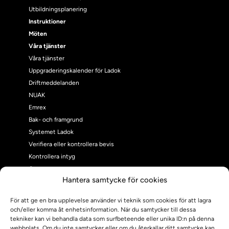
Utbildningsplanering
Instruktioner
Möten
Våra tjänster
Våra tjänster
Uppgraderingskalender för Ladok
Driftmeddelanden
NUAK
Emrex
Bak- och framgrund
Systemet Ladok
Verifiera eller kontrollera bevis
Kontrollera intyg
Om oss
Hantera samtycke för cookies
Om oss
Om Ladokkonsortiet
För att ge en bra upplevelse använder vi teknik som cookies för att lagra
Ladokkonsortiet internationellt
och/eller komma åt enhetsinformation. När du samtycker till dessa
Vision, strategi och produktplan
tekniker kan vi behandla data som surfbeteende eller unika ID:n på denna
webbplats. Om du inte samtycker eller om du återkallar ditt samtycke kan