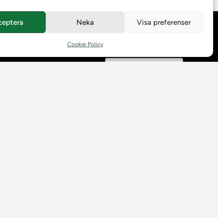
ceptera
Neka
Visa preferenser
Behandling av
personuppgifter
Cookie Policy
Prenumerera på våra
utskick
Tillgänglighetsredogörelse