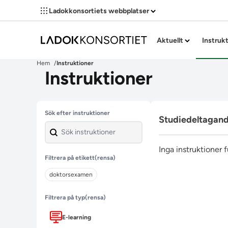
Ladokkonsortiets webbplatser
Aktuellt
Instruk
Hem
Instruktioner
Instruktioner
Hoppa över filter
Sök efter instruktioner
Studiedeltagan
Inga instruktioner 
Filtrera på etikett
(rensa)
doktorsexamen
Filtrera på typ
(rensa)
E-learning