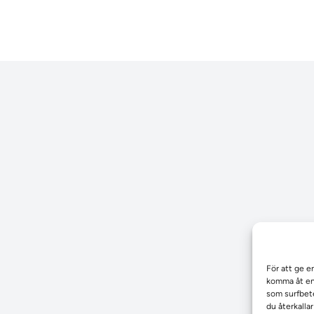
För att ge e
komma åt enh
som surfbete
du återkalla