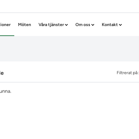
Hoppa till innehållet
tioner
Möten
Våra tjänster
Om oss
Kontakt
de
Filtrerat på:
funna.