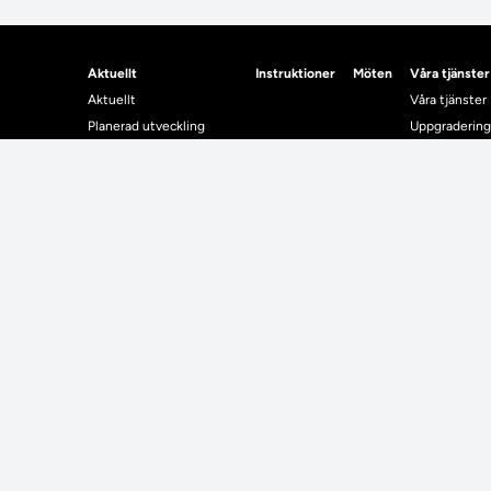
Aktuellt
Instruktioner
Möten
Våra tjänster
Aktuellt
Våra tjänster
Planerad utveckling
Uppgradering
Levererat till Ladok
Driftmeddel
Nyhetsinlägg
NUAK
Individuella studieplaner
Emrex
Utbildningsplanering
Bak- och fra
Systemet La
Verifiera elle
Kontrollera i
Kontakt
Student
Kontakt
Student
Kontaktuppgifter till lärosätenas Ladoksupport
Använda Ladok fö
Kontaktuppgifter för studenters Ladoksupport
Digital examen
Kontaktuppgifter till Ladokkonsortiet
Delning av bevis
Utländska meriter