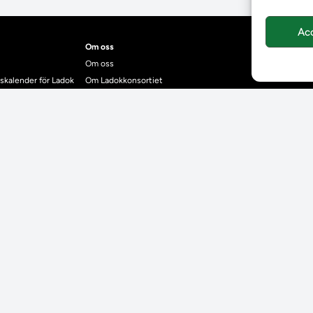
Ac
Om oss
Om oss
skalender för Ladok
Om Ladokkonsortiet
anden
Ladokkonsortiet internationellt
Vision, strategi och produktplan
Teamens sammansättning och arbetet på Ladokkonsortiet
mgrund
Användarkontakter
dok
Ladokpodden
r kontrollera bevis
Policyer och dokument
ntyg
r studenter