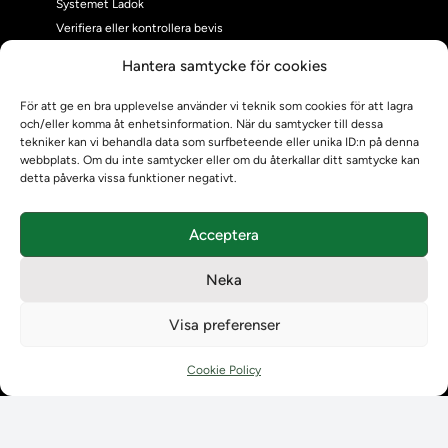
Systemet Ladok
Verifiera eller kontrollera bevis
Kontrollera intyg
Hantera samtycke för cookies
Om oss
Om oss
För att ge en bra upplevelse använder vi teknik som cookies för att lagra
och/eller komma åt enhetsinformation. När du samtycker till dessa
Om Ladokkonsortiet
tekniker kan vi behandla data som surfbeteende eller unika ID:n på denna
Ladokkonsortiet internationellt
webbplats. Om du inte samtycker eller om du återkallar ditt samtycke kan
Vision, strategi och produktplan
detta påverka vissa funktioner negativt.
Teamens sammansättning och arbetet på Ladokkonsortiet
Användarkontakter
Acceptera
Ladokpodden
Policyer och dokument
Neka
Kontakt
Kontakt
Visa preferenser
Kontaktuppgifter till lärosätenas Ladoksupport
Kontaktuppgifter för studenters Ladoksupport
Cookie Policy
Kontaktuppgifter till Ladokkonsortiet
Student
Student