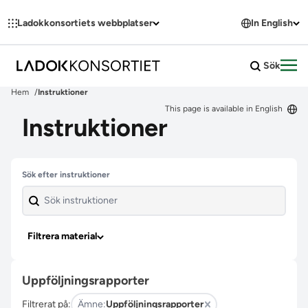
Hoppa till innehållet
Ladokkonsortiets webbplatser
In English
Sök
Öpp
Hem
Instruktioner
This page is available in English
Instruktioner
Hoppa över filter
Sök efter instruktioner
Filtrera material
Uppföljningsrapporter
Filtrerat på:
Ämne:
Uppföljningsrapporter