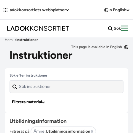
Hoppa till innehållet
Ladokkonsortiets webbplatser
In English
Sök
Öpp
Hem
Instruktioner
This page is available in English
Instruktioner
Hoppa över filter
Sök efter instruktioner
Filtrera material
Utbildningsinformation
Filtrerat på:
Ämne:
Utbildningsinformation