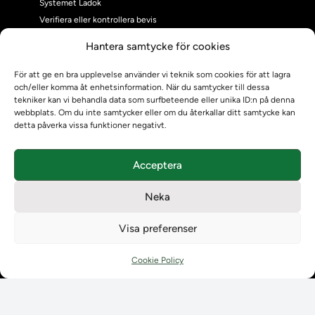
Systemet Ladok
Verifiera eller kontrollera bevis
Kontrollera intyg
Hantera samtycke för cookies
Om oss
Om oss
För att ge en bra upplevelse använder vi teknik som cookies för att lagra
och/eller komma åt enhetsinformation. När du samtycker till dessa
Om Ladokkonsortiet
tekniker kan vi behandla data som surfbeteende eller unika ID:n på denna
Ladokkonsortiet internationellt
webbplats. Om du inte samtycker eller om du återkallar ditt samtycke kan
Vision, strategi och produktplan
detta påverka vissa funktioner negativt.
Teamens sammansättning och arbetet på Ladokkonsortiet
Användarkontakter
Acceptera
Ladokpodden
Policyer och dokument
Neka
Kontakt
Kontakt
Visa preferenser
Kontaktuppgifter till lärosätenas Ladoksupport
Kontaktuppgifter för studenters Ladoksupport
Cookie Policy
Kontaktuppgifter till Ladokkonsortiet
Student
Student