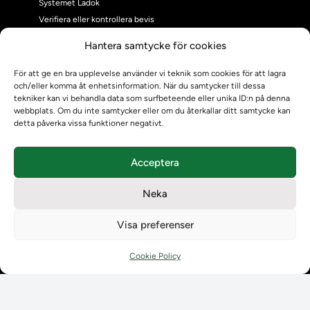
Systemet Ladok
Verifiera eller kontrollera bevis
Kontrollera intyg
Hantera samtycke för cookies
Om oss
Om oss
För att ge en bra upplevelse använder vi teknik som cookies för att lagra
och/eller komma åt enhetsinformation. När du samtycker till dessa
Om Ladokkonsortiet
tekniker kan vi behandla data som surfbeteende eller unika ID:n på denna
Ladokkonsortiet internationellt
webbplats. Om du inte samtycker eller om du återkallar ditt samtycke kan
Vision, strategi och produktplan
detta påverka vissa funktioner negativt.
Teamens sammansättning och arbetet på Ladokkonsortiet
Användarkontakter
Acceptera
Ladokpodden
Policyer och dokument
Neka
Kontakt
Kontakt
Visa preferenser
Kontaktuppgifter till lärosätenas Ladoksupport
Kontaktuppgifter för studenters Ladoksupport
Cookie Policy
Kontaktuppgifter till Ladokkonsortiet
Student
Student