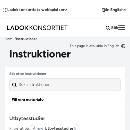
Hoppa till innehållet
Ladokkonsortiets webbplatser
In English
Sök
Öpp
Hem
Instruktioner
This page is available in English
Instruktioner
Hoppa över filter
Sök efter instruktioner
Filtrera material
Utbytesstudier
Filtrerat på:
Ämne:
Utbytesstudier