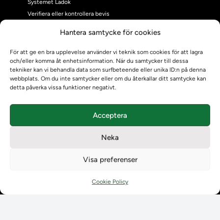
Systemet Ladok
Verifiera eller kontrollera bevis
Kontrollera intyg
Hantera samtycke för cookies
Om oss
Om oss
För att ge en bra upplevelse använder vi teknik som cookies för att lagra
och/eller komma åt enhetsinformation. När du samtycker till dessa
Om Ladokkonsortiet
tekniker kan vi behandla data som surfbeteende eller unika ID:n på denna
Ladokkonsortiet internationellt
webbplats. Om du inte samtycker eller om du återkallar ditt samtycke kan
Vision, strategi och produktplan
detta påverka vissa funktioner negativt.
Teamens sammansättning och arbetet på Ladokkonsortiet
Användarkontakter
Acceptera
Ladokpodden
Policyer och dokument
Neka
Kontakt
Kontakt
Visa preferenser
Kontaktuppgifter till lärosätenas Ladoksupport
Kontaktuppgifter för studenters Ladoksupport
Cookie Policy
Kontaktuppgifter till Ladokkonsortiet
Student
Student