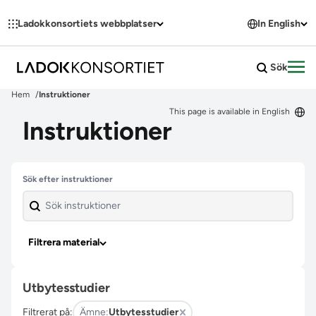
Hoppa till innehållet
Ladokkonsortiets webbplatser
In English
Sök
Öpp
Hem
Instruktioner
This page is available in English
Instruktioner
Hoppa över filter
Sök efter instruktioner
Filtrera material
Utbytesstudier
Filtrerat på:
Ämne:
Utbytesstudier