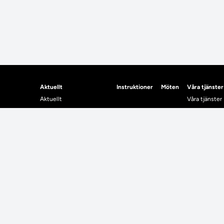
Aktuellt
Instruktioner
Möten
Våra tjänster
Aktuellt
Våra tjänster
Planerad utveckling
Uppgradering
Levererat till Ladok
Driftmeddel
Nyhetsinlägg
NUAK
Individuella studieplaner
Emrex
Utbildningsplanering
Bak- och fra
Systemet La
Verifiera elle
Kontrollera i
Kontakt
Student
Kontakt
Student