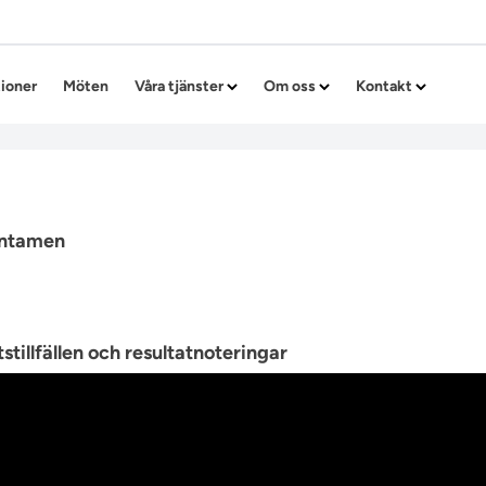
Hoppa till innehållet
tioner
Möten
Våra tjänster
Om oss
Kontakt
entamen
stillfällen och resultatnoteringar