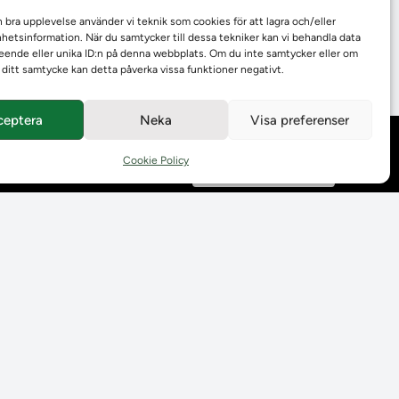
n bra upplevelse använder vi teknik som cookies för att lagra och/eller
etsinformation. När du samtycker till dessa tekniker kan vi behandla data
ende eller unika ID:n på denna webbplats. Om du inte samtycker eller om
r ditt samtycke kan detta påverka vissa funktioner negativt.
ceptera
Neka
Visa preferenser
Behandling av
Cookie Policy
personuppgifter
Prenumerera på våra
utskick
Tillgänglighetsredogörelse