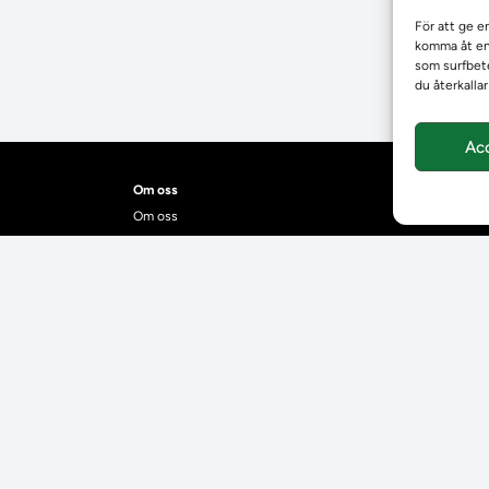
För att ge e
komma åt enh
som surfbete
du återkalla
Ac
Om oss
Om oss
skalender för Ladok
Om Ladokkonsortiet
anden
Ladokkonsortiet internationellt
Vision, strategi och produktplan
Teamens sammansättning och arbetet på Ladokkonsortiet
mgrund
Användarkontakter
dok
Ladokpodden
r kontrollera bevis
Policyer och dokument
ntyg