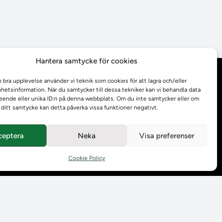
Hantera samtycke för cookies
n bra upplevelse använder vi teknik som cookies för att lagra och/eller
Behandling av
etsinformation. När du samtycker till dessa tekniker kan vi behandla data
personuppgifter
ende eller unika ID:n på denna webbplats. Om du inte samtycker eller om
r ditt samtycke kan detta påverka vissa funktioner negativt.
Prenumerera på våra
utskick
ceptera
Neka
Visa preferenser
Tillgänglighetsredogörelse
Cookie Policy