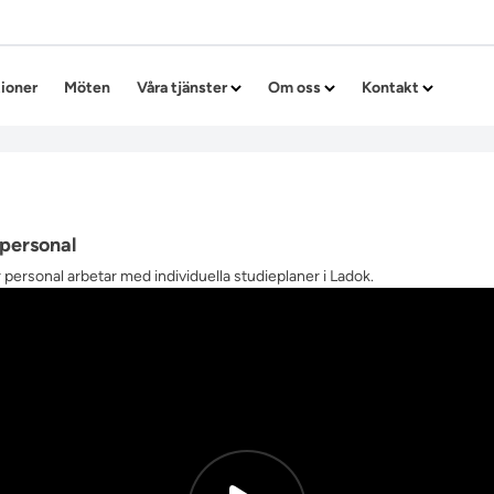
Hoppa till innehållet
tioner
Möten
Våra tjänster
Om oss
Kontakt
 personal
 personal arbetar med individuella studieplaner i Ladok.