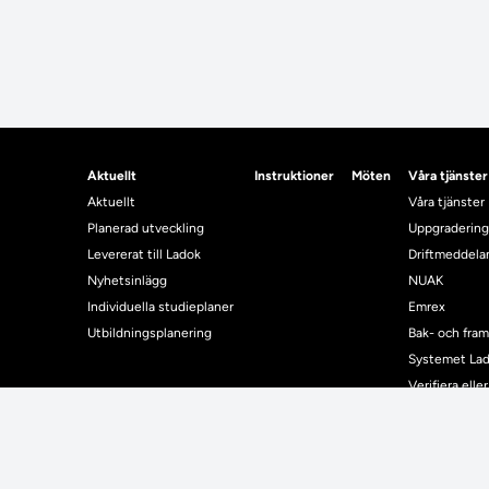
Aktuellt
Instruktioner
Möten
Våra tjänster
Aktuellt
Våra tjänster
Planerad utveckling
Uppgradering
Levererat till Ladok
Driftmeddel
Nyhetsinlägg
NUAK
Individuella studieplaner
Emrex
Utbildningsplanering
Bak- och fra
Systemet La
Verifiera elle
Kontrollera i
Kontakt
Student
Kontakt
Student