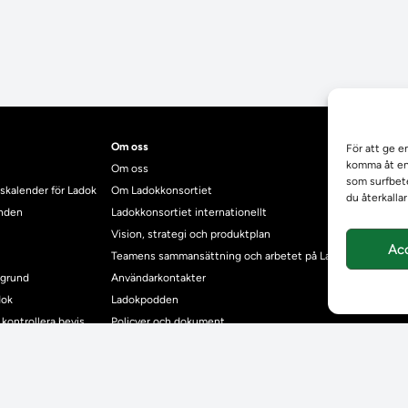
Om oss
För att ge e
komma åt enh
Om oss
som surfbete
skalender för Ladok
Om Ladokkonsortiet
du återkalla
anden
Ladokkonsortiet internationellt
Vision, strategi och produktplan
Ac
Teamens sammansättning och arbetet på Ladokkonsortiet
mgrund
Användarkontakter
dok
Ladokpodden
r kontrollera bevis
Policyer och dokument
ntyg