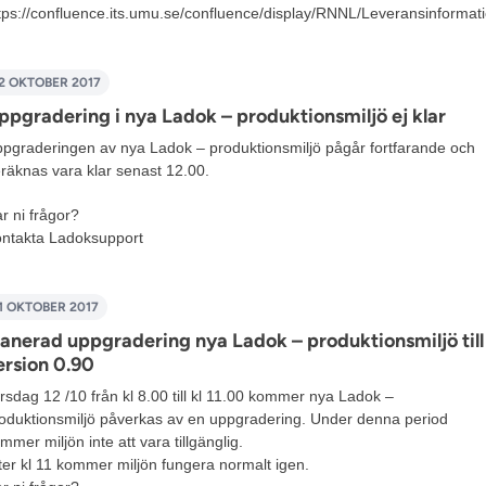
tps://confluence.its.umu.se/confluence/display/RNNL/Leveransinformat
2 OKTOBER 2017
ppgradering i nya Ladok – produktionsmiljö ej klar
pgraderingen av nya Ladok – produktionsmiljö pågår fortfarande och
räknas vara klar senast 12.00.
r ni frågor?
ntakta
Ladoksupport
1 OKTOBER 2017
lanerad uppgradering nya Ladok – produktionsmiljö till
ersion 0.90
rsdag 12 /10 från kl 8.00 till kl 11.00 kommer nya Ladok –
oduktionsmiljö påverkas av en uppgradering. Under denna period
mmer miljön inte att vara tillgänglig.
ter kl 11 kommer miljön fungera normalt igen.