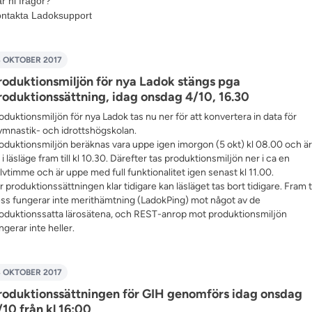
r ni frågor?
ntakta
Ladoksupport
 OKTOBER 2017
roduktionsmiljön för nya Ladok stängs pga
roduktionssättning, idag onsdag 4/10, 16.30
oduktionsmiljön för nya Ladok tas nu ner för att konvertera in data för
mnastik- och idrottshögskolan.
oduktionsmiljön beräknas vara uppe igen imorgon (5 okt) kl 08.00 och är
 i läsläge fram till kl 10.30. Därefter tas produktionsmiljön ner i ca en
lvtimme och är uppe med full funktionalitet igen senast kl 11.00.
ir produktionssättningen klar tidigare kan läsläget tas bort tidigare. Fram ti
ss fungerar inte merithämtning (LadokPing) mot något av de
oduktionssatta lärosätena, och REST-anrop mot produktionsmiljön
ngerar inte heller.
 OKTOBER 2017
roduktionssättningen för GIH genomförs idag onsdag
/10 från kl 16:00