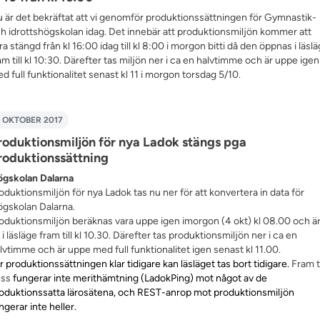
 är det bekräftat att vi genomför produktionssättningen för Gymnastik-
h idrottshögskolan idag. Det innebär att produktionsmiljön kommer att
ra stängd från kl 16:00 idag till kl 8:00 i morgon bitti då den öppnas i läsl
am till kl 10:30. Därefter tas miljön ner i ca en halvtimme och är uppe igen
d full funktionalitet senast kl 11 i morgon torsdag 5/10.
 OKTOBER 2017
roduktionsmiljön för nya Ladok stängs pga
roduktionssättning
gskolan Dalarna
oduktionsmiljön för nya Ladok tas nu ner för att konvertera in data för
gskolan Dalarna.
oduktionsmiljön beräknas vara uppe igen imorgon (4 okt) kl 08.00 och ä
 i läsläge fram till kl 10.30. Därefter tas produktionsmiljön ner i ca en
lvtimme och är uppe med full funktionalitet igen senast kl 11.00.
ir produktionssättningen klar tidigare kan läsläget tas bort tidigare.
Fram ti
ess
fungerar inte merithämtning (LadokPing) mot något av de
oduktionssatta lärosätena, och REST-anrop mot produktionsmiljön
ngerar inte heller.