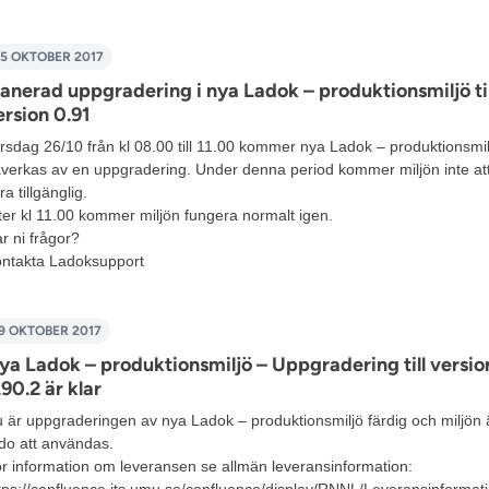
5 OKTOBER 2017
lanerad uppgradering i nya Ladok – produktionsmiljö til
ersion 0.91
rsdag 26/10 från kl 08.00 till 11.00 kommer nya Ladok – produktionsmil
verkas av en uppgradering. Under denna period kommer miljön inte at
ra tillgänglig.
ter kl 11.00 kommer miljön fungera normalt igen.
r ni frågor?
ntakta
Ladoksupport
9 OKTOBER 2017
ya Ladok – produktionsmiljö – Uppgradering till versio
.90.2 är klar
 är uppgraderingen av nya Ladok – produktionsmiljö färdig och miljön 
do att användas.
r information om leveransen se allmän leveransinformation:
tps://confluence.its.umu.se/confluence/display/RNNL/Leveransinformat