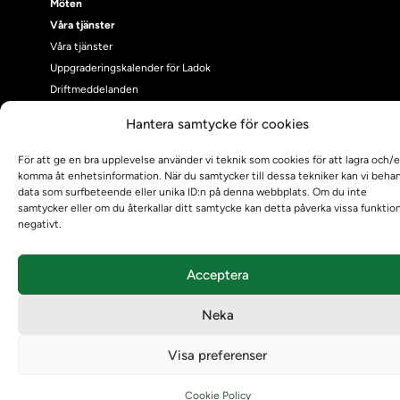
Möten
Våra tjänster
Våra tjänster
Uppgraderingskalender för Ladok
Driftmeddelanden
NUAK
Hantera samtycke för cookies
Emrex
Bak- och framgrund
För att ge en bra upplevelse använder vi teknik som cookies för att lagra och/e
Systemet Ladok
komma åt enhetsinformation. När du samtycker till dessa tekniker kan vi beha
data som surfbeteende eller unika ID:n på denna webbplats. Om du inte
Verifiera eller kontrollera bevis
samtycker eller om du återkallar ditt samtycke kan detta påverka vissa funktio
Kontrollera intyg
negativt.
Om oss
Om oss
Acceptera
Om Ladokkonsortiet
Ladokkonsortiet internationellt
Neka
Vision, strategi och produktplan
Teamens sammansättning och arbetet på Ladokkonsortiet
Visa preferenser
Användarkontakter
Ladokpodden
Cookie Policy