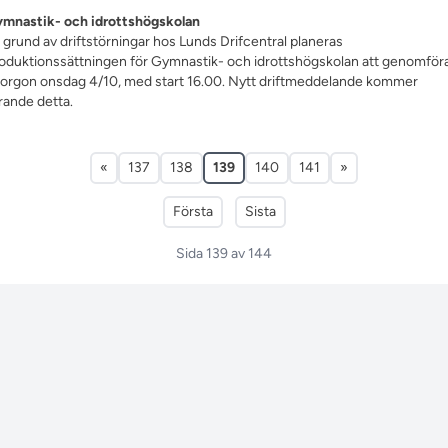
mnastik- och idrottshögskolan
 grund av driftstörningar hos Lunds Drifcentral planeras
oduktionssättningen för Gymnastik- och idrottshögskolan att genomför
orgon onsdag 4/10, med start 16.00. Nytt driftmeddelande kommer
rande detta.
«
137
138
139
140
141
»
Första
Sista
Sida 139 av 144