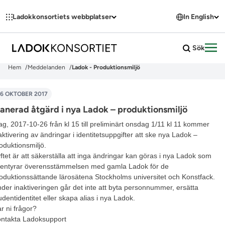
Hoppa till innehållet
Ladokkonsortiets webbplatser
In English
Sök
Öpp
Hem
Meddelanden
Ladok - Produktionsmiljö
6 OKTOBER 2017
lanerad åtgärd i nya Ladok – produktionsmiljö
ag, 2017-10-26 från kl 15 till preliminärt onsdag 1/11 kl 11 kommer
aktivering av ändringar i identitetsuppgifter att ske nya Ladok –
oduktionsmiljö.
ftet är att säkerställa att inga ändringar kan göras i nya Ladok som
entyrar överensstämmelsen med gamla Ladok för de
oduktionssättande lärosätena Stockholms universitet och Konstfack.
der inaktiveringen går det inte att byta personnummer, ersätta
udentidentitet eller skapa alias i nya Ladok.
r ni frågor?
ntakta
Ladoksupport