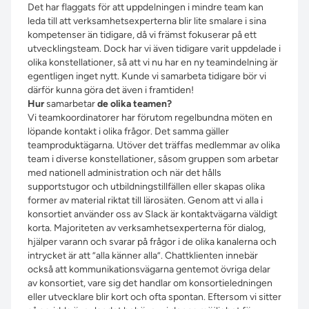
Det har flaggats för att uppdelningen i mindre team kan
leda till att verksamhetsexperterna blir lite smalare i sina
kompetenser än tidigare, då vi främst fokuserar på ett
utvecklingsteam. Dock har vi även tidigare varit uppdelade i
olika konstellationer, så att vi nu har en ny teamindelning är
egentligen inget nytt. Kunde vi samarbeta tidigare bör vi
därför kunna göra det även i framtiden!
Hur
samarbetar
de olika teamen?
Vi teamkoordinatorer har förutom regelbundna möten en
löpande kontakt i olika frågor. Det samma gäller
teamproduktägarna. Utöver det träffas medlemmar av olika
team i diverse konstellationer, såsom gruppen som arbetar
med nationell administration och när det hålls
supportstugor och utbildningstillfällen eller skapas olika
former av material riktat till lärosäten. Genom att vi alla i
konsortiet använder oss av Slack är kontaktvägarna väldigt
korta. Majoriteten av verksamhetsexperterna för dialog,
hjälper varann och svarar på frågor i de olika kanalerna och
intrycket är att ”alla känner alla”. Chattklienten innebär
också att kommunikationsvägarna gentemot övriga delar
av konsortiet, vare sig det handlar om konsortieledningen
eller utvecklare blir kort och ofta spontan. Eftersom vi sitter