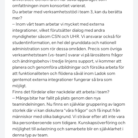
omfattningen inom konsortiet varierat.
Du arbetar med verksamhetsstöd i team 3, kan du berätta
mer?
– Inom vårt team arbetar vi mycket med externa
integrationer, vilket förutsätter dialog med andra
myndigheter såsom CSN och UHR. Vi ansvarar också för
studentinformation, en hel del grunddata och nationell
administration som rör dessa områden. Precis som övriga
verksamhetsteam (vs-team) svarar vi på lärosätens frågor
och ändringsbehov i tredje linjens support, vi kommer att
planera och genomföra utbildningar och försöka arbeta för
att funktionaliteten och flödena såväl inom Ladok som
gentemot externa integrationer fungerar så bra som
möjligt.
Finns det fördelar eller nackdelar att arbeta i team?
– Många bitar har fallit på plats genom den nya
teamindelningen. Nu finns en självklar gruppering av lagom
storlek där vi kan diskutera ”våra frågor” och få input från
människor med olika bakgrund. Vi strävar efter att inte vara
lika personberoende som tidigare. Kunskapsöverföring och
möjlighet till avlastning och samarbete blir en självklarhet i
denna typ av team.