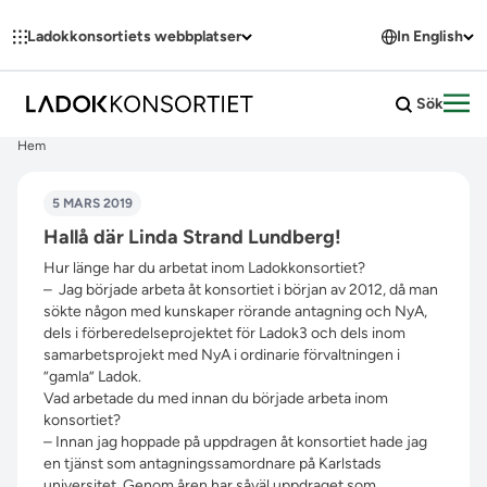
Hoppa till innehållet
Ladokkonsortiets webbplatser
In English
Sök
Öpp
Hem
5 MARS 2019
Hallå där Linda Strand Lundberg!
Hur länge har du arbetat inom Ladokkonsortiet?
– Jag började arbeta åt konsortiet i början av 2012, då man
sökte någon med kunskaper rörande antagning och NyA,
dels i förberedelseprojektet för Ladok3 och dels inom
samarbetsprojekt med NyA i ordinarie förvaltningen i
”gamla” Ladok.
Vad arbetade du med innan du började arbeta inom
konsortiet?
– Innan jag hoppade på uppdragen åt konsortiet hade jag
en tjänst som antagningssamordnare på Karlstads
universitet. Genom åren har såväl uppdraget som