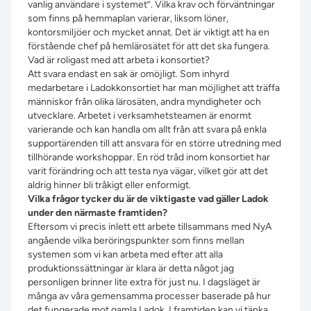
vanlig användare i systemet”. Vilka krav och förväntningar
som finns på hemmaplan varierar, liksom löner,
kontorsmiljöer och mycket annat. Det är viktigt att ha en
förstående chef på hemlärosätet för att det ska fungera.
Vad är roligast med att arbeta i konsortiet?
Att svara endast en sak är omöjligt. Som inhyrd
medarbetare i Ladokkonsortiet har man möjlighet att träffa
människor från olika lärosäten, andra myndigheter och
utvecklare. Arbetet i verksamhetsteamen är enormt
varierande och kan handla om allt från att svara på enkla
supportärenden till att ansvara för en större utredning med
tillhörande workshoppar. En röd tråd inom konsortiet har
varit förändring och att testa nya vägar, vilket gör att det
aldrig hinner bli tråkigt eller enformigt.
Vilka frågor tycker du är de viktigaste vad gäller Ladok
under den närmaste framtiden?
Eftersom vi precis inlett ett arbete tillsammans med NyA
angående vilka beröringspunkter som finns mellan
systemen som vi kan arbeta med efter att alla
produktionssättningar är klara är detta något jag
personligen brinner lite extra för just nu. I dagsläget är
många av våra gemensamma processer baserade på hur
det fungerade mot gamla Ladok. I framtiden kan vi tänka