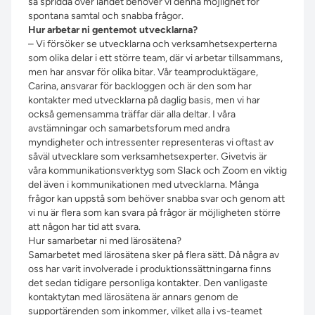
så spridda över landet behöver vi denna möjlighet för
spontana samtal och snabba frågor.
Hur
arbetar ni gentemot utvecklarna?
– Vi försöker se utvecklarna och verksamhetsexperterna
som olika delar i ett större team, där vi arbetar tillsammans,
men har ansvar för olika bitar. Vår teamproduktägare,
Carina, ansvarar för backloggen och är den som har
kontakter med utvecklarna på daglig basis, men vi har
också gemensamma träffar där alla deltar. I våra
avstämningar och samarbetsforum med andra
myndigheter och intressenter representeras vi oftast av
såväl utvecklare som verksamhetsexperter. Givetvis är
våra kommunikationsverktyg som Slack och Zoom en viktig
del även i kommunikationen med utvecklarna. Många
frågor kan uppstå som behöver snabba svar och genom att
vi nu är flera som kan svara på frågor är möjligheten större
att någon har tid att svara.
Hur samarbetar ni med lärosätena?
Samarbetet med lärosätena sker på flera sätt. Då några av
oss har varit involverade i produktionssättningarna finns
det sedan tidigare personliga kontakter. Den vanligaste
kontaktytan med lärosätena är annars genom de
supportärenden som inkommer, vilket alla i vs-teamet