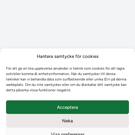
Hantera samtycke för cookies
Aktuellt
För att ge en bra upplevelse använder vi teknik som cookies för att lagra
Aktuellt
och/eller komma åt enhetsinformation. När du samtycker till dessa
Planerad utveckling
tekniker kan vi behandla data som surfbeteende eller unika ID:n på denna
webbplats. Om du inte samtycker eller om du återkallar ditt samtycke kan
Levererat till Ladok
detta påverka vissa funktioner negativt.
Nyhetsinlägg
Individuella studieplaner
Acceptera
Utbildningsplanering
Instruktioner
Neka
Möten
Våra tjänster
Visa preferenser