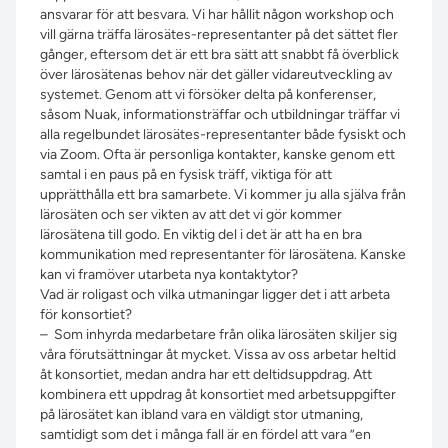
ansvarar för att besvara. Vi har hållit någon workshop och
vill gärna träffa lärosätes-representanter på det sättet fler
gånger, eftersom det är ett bra sätt att snabbt få överblick
över lärosätenas behov när det gäller vidareutveckling av
systemet. Genom att vi försöker delta på konferenser,
såsom Nuak, informationsträffar och utbildningar träffar vi
alla regelbundet lärosätes-representanter både fysiskt och
via Zoom. Ofta är personliga kontakter, kanske genom ett
samtal i en paus på en fysisk träff, viktiga för att
upprätthålla ett bra samarbete. Vi kommer ju alla själva från
lärosäten och ser vikten av att det vi gör kommer
lärosätena till godo. En viktig del i det är att ha en bra
kommunikation med representanter för lärosätena. Kanske
kan vi framöver utarbeta nya kontaktytor?
Vad är roligast och vilka utmaningar ligger det i att arbeta
för konsortiet?
– Som inhyrda medarbetare från olika lärosäten skiljer sig
våra förutsättningar åt mycket. Vissa av oss arbetar heltid
åt konsortiet, medan andra har ett deltidsuppdrag. Att
kombinera ett uppdrag åt konsortiet med arbetsuppgifter
på lärosätet kan ibland vara en väldigt stor utmaning,
samtidigt som det i många fall är en fördel att vara ”en