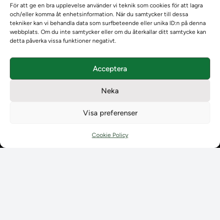
För att ge en bra upplevelse använder vi teknik som cookies för att lagra
Emrex
och/eller komma åt enhetsinformation. När du samtycker till dessa
Bak- och framgrund
tekniker kan vi behandla data som surfbeteende eller unika ID:n på denna
webbplats. Om du inte samtycker eller om du återkallar ditt samtycke kan
Systemet Ladok
detta påverka vissa funktioner negativt.
Verifiera eller kontrollera bevis
Kontrollera intyg
Acceptera
Om oss
Om oss
Neka
Om Ladokkonsortiet
Ladokkonsortiet internationellt
Visa preferenser
Vision, strategi och produktplan
Teamens sammansättning och arbetet på Ladokkonsortiet
Cookie Policy
Användarkontakter
Ladokpodden
Policyer och dokument
Kontakt
Kontakt
Kontaktuppgifter till lärosätenas Ladoksupport
Kontaktuppgifter för studenters Ladoksupport