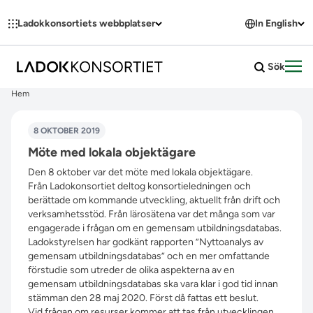
Hoppa till innehållet
Ladokkonsortiets webbplatser
In English
Sök
Öpp
Hem
8 OKTOBER 2019
Möte med lokala objektägare
Den 8 oktober var det möte med
lokala objektägare
.
Från Ladokonsortiet deltog
konsortieledningen
och
berättade om kommande utveckling, aktuellt från drift och
verksamhetsstöd. Från lärosätena var det många som var
engagerade i frågan om en gemensam utbildningsdatabas.
Ladokstyrelsen har godkänt rapporten
”Nyttoanalys av
gemensam utbildningsdatabas”
och en mer omfattande
förstudie som utreder de olika aspekterna av en
gemensam utbildningsdatabas ska vara klar i god tid innan
stämman den 28 maj 2020. Först då fattas ett beslut.
Vid frågan om resurser kommer att tas från utvecklingen