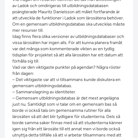
av Ladok och omdirigeras till utbildningsdatabasen
poängterade Mauritz Danielsson att målet fortfarande är
att utveckla de funktioner i Ladok som lärosätena behöver.
Om en gemensam utbildningsdatabas ska utvecklas måste
mer resurser till.
Idag finns flera olika versioner av utbildningsdatabaser och
vissa lärosäten har ingen alls. För att kunna planera framåt
var det många som kommenterade vikten av en tydlig
tidsplan för projektet så att alla lärosäten har ett datum att
förhålla sig till.
Vad var den viktigaste punkter på agendan? Några röster
från dagen:
– Det viktigaste var att vi tillsammans kunde diskutera en
gemensam utbildningsdatabas.
– Sammanslagning av identiteter.
– Gemensam utbildningsdatabas är det mest angelägna
just nu. Samtidigt som vi talar om en gemensam bas så
borde vi också tala om gemensamma rutiner för alla
lärosäten så att det blir tydligare för studenterna. Dels så
borde samma saker finnas med så att studenterna känner
igen sig från ett lärosäte till ett annat men vi borde också
utnyttja detta tillfälle så att vi arbetar tillsammans med att