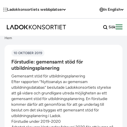
Hoppa till innehållet
Ladokkonsortiets webbplatser
In English
Sök
Öpp
Hem
10 OKTOBER 2019
Förstudie: gemensamt stöd för
utbildningsplanering
Gemensamt stöd för utbildningsplanering
Efter rapporten ”
Nyttoanalys av gemensam
utbildningsdatabas
” beslutade Ladokkonsortiets styrelse
att gå vidare och grundligare utreda möjligheten av ett
gemensamt stöd för utbildningsplanering. En förstudie
kommer därför att genomföras för att ge underlag till
beslut om det ska byggas ett gemensamt stöd för
utbildningsplanering i Ladok.
Förstudie under 2019-2020