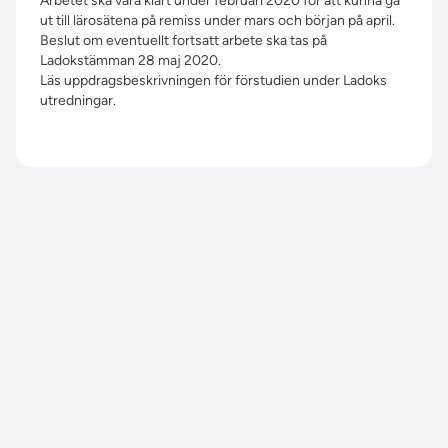
Arbetet ska vara klart under februari 2020 för att kunna gå
ut till lärosätena på remiss under mars och början på april.
Beslut om eventuellt fortsatt arbete ska tas på
Ladokstämman 28 maj 2020.
Läs uppdragsbeskrivningen för förstudien under Ladoks
utredningar.