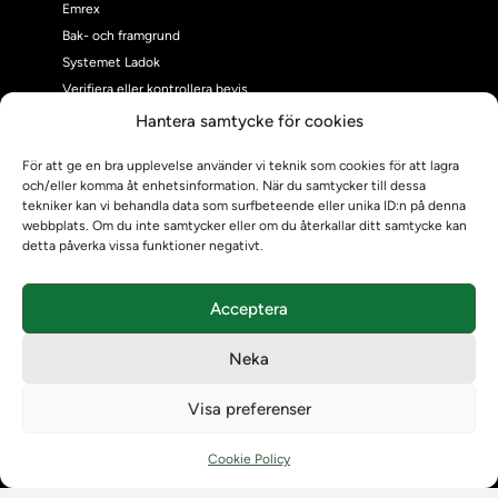
Emrex
Bak- och framgrund
Systemet Ladok
Verifiera eller kontrollera bevis
Kontrollera intyg
Hantera samtycke för cookies
Om oss
För att ge en bra upplevelse använder vi teknik som cookies för att lagra
Om oss
och/eller komma åt enhetsinformation. När du samtycker till dessa
Om Ladokkonsortiet
tekniker kan vi behandla data som surfbeteende eller unika ID:n på denna
Ladokkonsortiet internationellt
webbplats. Om du inte samtycker eller om du återkallar ditt samtycke kan
detta påverka vissa funktioner negativt.
Vision, strategi och produktplan
Teamens sammansättning och arbetet på Ladokkonsortiet
Användarkontakter
Acceptera
Ladokpodden
Policyer och dokument
Neka
Kontakt
Visa preferenser
Kontakt
Kontaktuppgifter till lärosätenas Ladoksupport
Cookie Policy
Kontaktuppgifter för studenters Ladoksupport
Kontaktuppgifter till Ladokkonsortiet