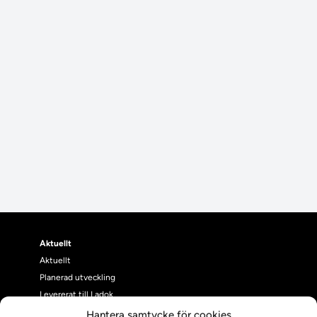
Aktuellt
Aktuellt
Planerad utveckling
Levererat till Ladok
Nyhetsinlägg
Hantera samtycke för cookies