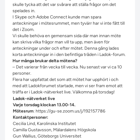
skulle tycka att det var svårare att ställa frågor om det
spelades in.
I Skype och Adobe Connect kunde man spara
anteckningar i mötesrummet, men tyvärr har vi inte fått till
det i Zoom.
Vi skulle behöva en gemensam sida där man innan möte
kan skriva vilka frågor man vill ta upp, men även för
anteckningar under och efter mötet. Denna gång lades
korta anteckningar in i den befintliga tråden i Ladok-forum.
Hur många brukar delta mötena?
– Det varierar från vecka till vecka. Nu senast var vi ca 10
personer.
Flera har uppfattat det som att mötet har upphört i och
med att Ladokforumet startade, men vi ser fram emot att
träffa er i Ladok-nätverket live. Välkomna på torsdag!
Ladok-nätverket live
Varje torsdag klockan 13.00-14.
Mötesrum
:
https://gu-se.zoom.us/j/192157786
Kontaktpersoner:
Cecilia Lind, Karolinska Institutet
Camilla Gustavsson, Mälardalens Högskola
Gun Wallius, Göteborgs Universitet