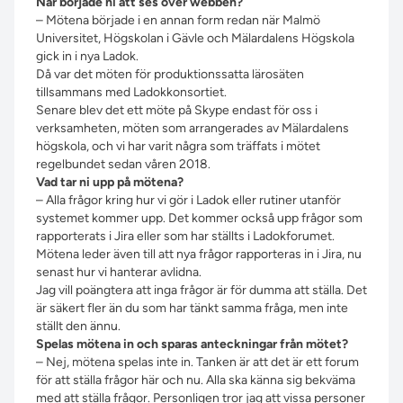
När började ni att ses över webben?
– Mötena började i en annan form redan när Malmö
Universitet, Högskolan i Gävle och Mälardalens Högskola
gick in i nya Ladok.
Då var det möten för produktionssatta lärosäten
tillsammans med Ladokkonsortiet.
Senare blev det ett möte på Skype endast för oss i
verksamheten, möten som arrangerades av Mälardalens
högskola, och vi har varit några som träffats i mötet
regelbundet sedan våren 2018.
Vad tar ni upp på mötena?
– Alla frågor kring hur vi gör i Ladok eller rutiner utanför
systemet kommer upp. Det kommer också upp frågor som
rapporterats i Jira eller som har ställts i Ladokforumet.
Mötena leder även till att nya frågor rapporteras in i Jira, nu
senast hur vi hanterar avlidna.
Jag vill poängtera att inga frågor är för dumma att ställa. Det
är säkert fler än du som har tänkt samma fråga, men inte
ställt den ännu.
Spelas mötena in och sparas anteckningar från mötet?
– Nej, mötena spelas inte in. Tanken är att det är ett forum
för att ställa frågor här och nu. Alla ska känna sig bekväma
med att ställa frågor. Personligen tror jag att vissa personer