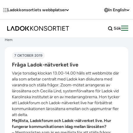
Hoppa till innehållet
Ladokkonsortiets webbplatser
In English
Sök
Öpp
Hem
7 OKTOBER 2019
Fråga Ladok-nätverket live
Varje torsdag klockan 13.00-14.00 hålls ett webbmöte där
alla som arbetar centralt med Ladok kan diskutera med
varandra och ställa frågor. Zoom-mötet arrangeras av
lärosätena och Cecilia Lind, systemförvaltare för Ladok vid
Karolinska institutet är en av medarrangörerna. Hon tycker
att Ladokforum och Ladok-nätverket live har förbättrat
kommunikationen lärosätena emellan och uppmuntrar fler
att delta.
Mejllista, Ladokforum och Ladok-nätverket live. Hur
fungerar kommunikationen idag mellan lärosäten?
– Mentorslistan som är en mejllista för att ställa frågor