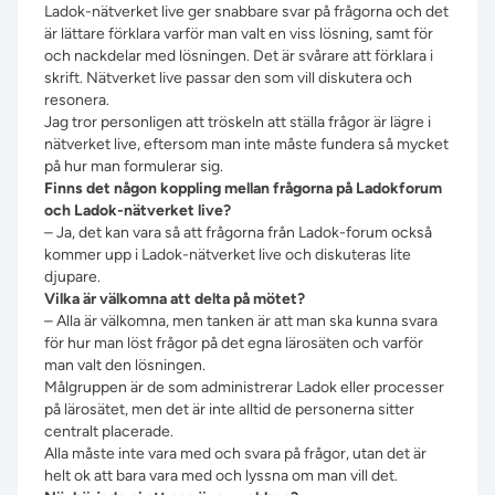
Ladok-nätverket live ger snabbare svar på frågorna och det
är lättare förklara varför man valt en viss lösning, samt för
och nackdelar med lösningen. Det är svårare att förklara i
skrift. Nätverket live passar den som vill diskutera och
resonera.
Jag tror personligen att tröskeln att ställa frågor är lägre i
nätverket live, eftersom man inte måste fundera så mycket
på hur man formulerar sig.
Finns det någon koppling mellan frågorna på Ladokforum
och Ladok-nätverket live?
– Ja, det kan vara så att frågorna från Ladok-forum också
kommer upp i Ladok-nätverket live och diskuteras lite
djupare.
Vilka är välkomna att delta på mötet?
– Alla är välkomna, men tanken är att man ska kunna svara
för hur man löst frågor på det egna lärosäten och varför
man valt den lösningen.
Målgruppen är de som administrerar Ladok eller processer
på lärosätet, men det är inte alltid de personerna sitter
centralt placerade.
Alla måste inte vara med och svara på frågor, utan det är
helt ok att bara vara med och lyssna om man vill det.