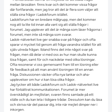
mellan lärosäten finns kvar och det kommer vissa frågor
där fortfarande, men jag tror att det är flera som väljer att
ställa sina frågor i Ladokforum istället.
Ladokforum har en bredare målgrupp, men det kommer
nog att ta lite tid innan alla vant sig att ställa frågor i
forumet. Jag upplever att det är många som läser frågorna i
forumet, men inte så många som svarar.
Ladok-nätverket live ger snabba svar på frågor och ofta
sparar vi mycket tid genom att fråga varandra istället för att
själv utreda frågan. Ibland finns det inte något svar på
frågan, men då delar vi med oss av hur man skulle kunna
lösa frågan, samt för och nackdelar med olika lösningar.
Ofta resonerar vi oss gemensamt fram till en lösning eller
får feedback på att man använt lösningen till en annan
fråga. Diskussionen väcker ofta nya tankar och aha-
upplevelser om hur vi kan lösa olika frågor.
Jag tycker att både Ladokforum och Ladok-nätverket live
har förbättrat kommunikationen. Forumet är mer
överskådligt än mejllistan; svaren finns samlade på ett
ställe och du kan leta i tidigare trådar. Dessutom kan du läsa
och skriva när det passar dig, inte när mejlet dimper ner i
inkorgen.