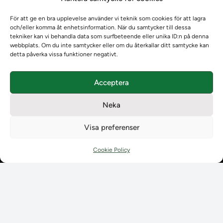
Individuella studieplaner
För att ge en bra upplevelse använder vi teknik som cookies för att lagra
Utbildningsplanering
och/eller komma åt enhetsinformation. När du samtycker till dessa
Instruktioner
tekniker kan vi behandla data som surfbeteende eller unika ID:n på denna
Möten
webbplats. Om du inte samtycker eller om du återkallar ditt samtycke kan
detta påverka vissa funktioner negativt.
Våra tjänster
Våra tjänster
Uppgraderingskalender för Ladok
Acceptera
Driftmeddelanden
NUAK
Neka
Emrex
Visa preferenser
Bak- och framgrund
Systemet Ladok
Cookie Policy
Verifiera eller kontrollera bevis
Kontrollera intyg
Om oss
Om oss
Om Ladokkonsortiet
Ladokkonsortiet internationellt
Vision, strategi och produktplan