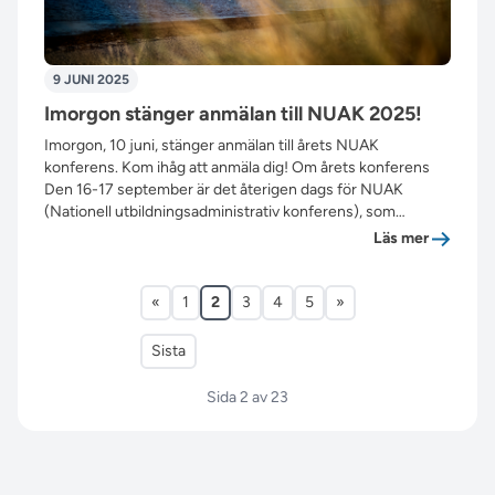
9 JUNI 2025
Imorgon stänger anmälan till NUAK 2025!
Imorgon, 10 juni, stänger anmälan till årets NUAK
konferens. Kom ihåg att anmäla dig! Om årets konferens
Den 16-17 september är det återigen dags för NUAK
(Nationell utbildningsadministrativ konferens), som…
”Imorgon
Läs mer
«
1
2
3
4
5
»
Sista
Sida 2 av 23