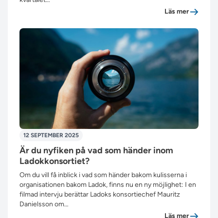
”Produktp
Läs mer
12 SEPTEMBER 2025
Är du nyfiken på vad som händer inom
Ladokkonsortiet?
Om du vill få inblick i vad som händer bakom kulisserna i
organisationen bakom Ladok, finns nu en ny möjlighet: I en
filmad intervju berättar Ladoks konsortiechef Mauritz
Danielsson om…
”Är du n
Läs mer