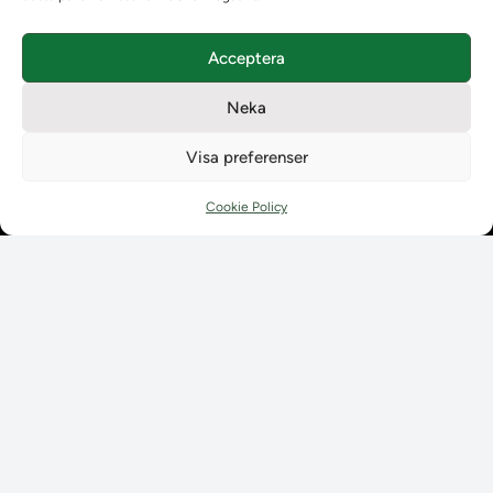
Acceptera
Neka
Visa preferenser
Cookie Policy
Aktuellt
Aktuellt
Planerad utveckling
Levererat till Ladok
Nyhetsinlägg
Individuella studieplaner
Utbildningsplanering
Instruktioner
Möten
Våra tjänster