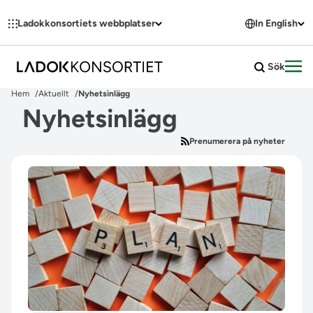
Hoppa till innehållet
Ladokkonsortiets webbplatser
In English
Sök
Öpp
Hem
Aktuellt
Nyhetsinlägg
Nyhetsinlägg
Prenumerera på nyheter