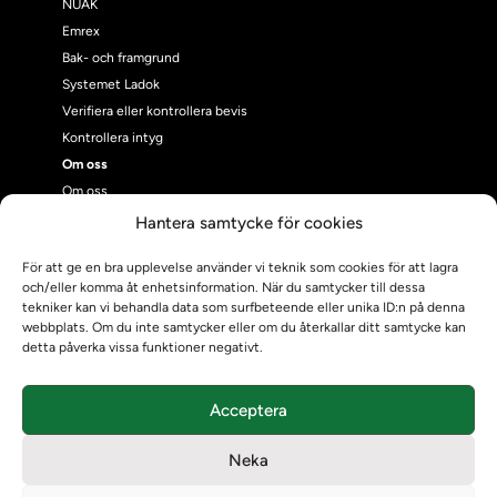
NUAK
Emrex
Bak- och framgrund
Systemet Ladok
Verifiera eller kontrollera bevis
Kontrollera intyg
Om oss
Om oss
Om Ladokkonsortiet
Hantera samtycke för cookies
Ladokkonsortiet internationellt
För att ge en bra upplevelse använder vi teknik som cookies för att lagra
Vision, strategi och produktplan
och/eller komma åt enhetsinformation. När du samtycker till dessa
Teamens sammansättning och arbetet på Ladokkonsortiet
tekniker kan vi behandla data som surfbeteende eller unika ID:n på denna
Användarkontakter
webbplats. Om du inte samtycker eller om du återkallar ditt samtycke kan
detta påverka vissa funktioner negativt.
Ladokpodden
Policyer och dokument
Kontakt
Acceptera
Kontakt
Kontaktuppgifter till lärosätenas Ladoksupport
Neka
Kontaktuppgifter för studenters Ladoksupport