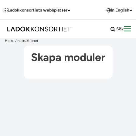
Hoppa till innehållet
Ladokkonsortiets webbplatser
In English
Sök
Öpp
Hem
Instruktioner
Skapa moduler