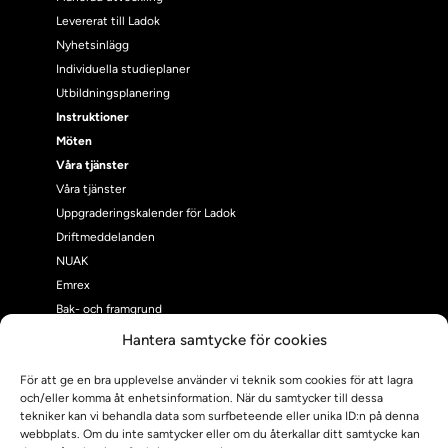
Levererat till Ladok
Nyhetsinlägg
Individuella studieplaner
Utbildningsplanering
Instruktioner
Möten
Våra tjänster
Våra tjänster
Uppgraderingskalender för Ladok
Driftmeddelanden
NUAK
Emrex
Bak- och framgrund
Systemet Ladok
Hantera samtycke för cookies
Verifiera eller kontrollera bevis
För att ge en bra upplevelse använder vi teknik som cookies för att lagra
Kontrollera intyg
och/eller komma åt enhetsinformation. När du samtycker till dessa
Om oss
tekniker kan vi behandla data som surfbeteende eller unika ID:n på denna
Om oss
webbplats. Om du inte samtycker eller om du återkallar ditt samtycke kan