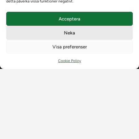
detta påverka vissa funktioner negativt.
Om Ladokkonsortiet
Ladokkonsortiet internationellt
Vision, strategi och produktplan
Acceptera
Teamens sammansättning och arbetet på Ladokkonsortiet
Användarkontakter
Neka
Ladokpodden
Visa preferenser
Policyer och dokument
Kontakt
Cookie Policy
Kontakt
Kontaktuppgifter till lärosätenas Ladoksupport
Kontaktuppgifter för studenters Ladoksupport
Kontaktuppgifter till Ladokkonsortiet
Student
Student
Använda Ladok för studenter
Digital examen
Delning av bevis
Utländska meriter
Tillgänglighet i Ladok för studenter