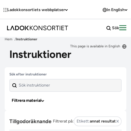
Hoppa till innehållet
Ladokkonsortiets webbplatser
In English
Sök
Öpp
Hem
Instruktioner
This page is available in English
Instruktioner
Hoppa över filter
Sök efter instruktioner
Filtrera material
Tillgodoräknande
Filtrerat på:
Etikett:
annat resultat