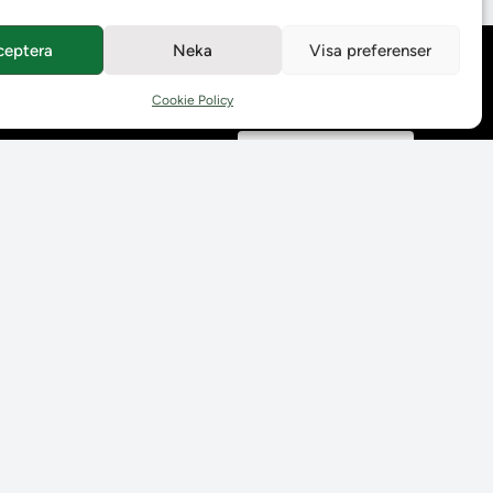
ceptera
Neka
Visa preferenser
Behandling av
personuppgifter
Cookie Policy
Prenumerera på våra
utskick
Tillgänglighetsredogörelse