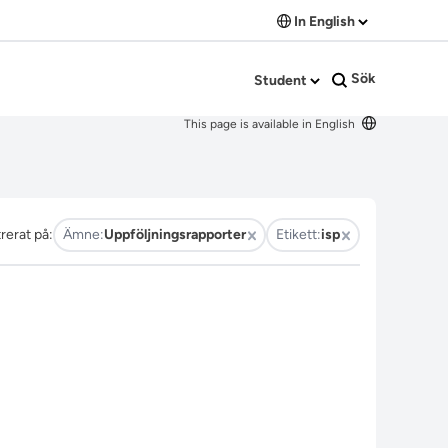
In English
Sök
Student
This page is available in English
trerat på:
Ämne:
Uppföljningsrapporter
Etikett:
isp