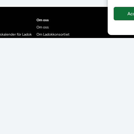
Ac
Om oss
Om oss
skalender för Ladok
Om Ladokkonsortiet
anden
Ladokkonsortiet internationellt
Vision, strategi och produktplan
Teamens sammansättning och arbetet på Ladokkonsortiet
mgrund
Användarkontakter
dok
Ladokpodden
r kontrollera bevis
Policyer och dokument
ntyg
r studenter