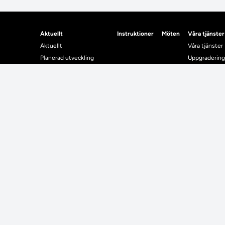
Aktuellt
Instruktioner
Möten
Våra tjänster
Aktuellt
Våra tjänster
Planerad utveckling
Uppgradering
Levererat till Ladok
Driftmeddel
Nyhetsinlägg
NUAK
Individuella studieplaner
Emrex
Utbildningsplanering
Bak- och fra
Systemet La
Verifiera elle
Kontrollera i
Kontakt
Student
Kontakt
Student
Kontaktuppgifter till lärosätenas Ladoksupport
Använda Ladok fö
Kontaktuppgifter för studenters Ladoksupport
Digital examen
Kontaktuppgifter till Ladokkonsortiet
Delning av bevis
Utländska meriter