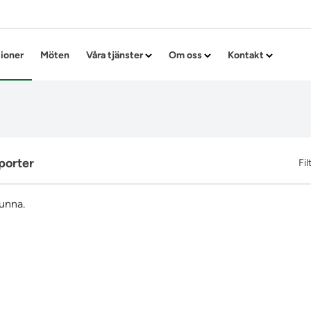
Hoppa till innehållet
tioner
Möten
Våra tjänster
Om oss
Kontakt
porter
Fil
funna.