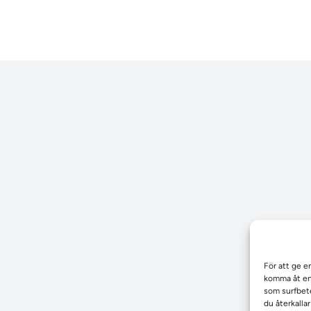
För att ge e
komma åt enh
som surfbete
du återkalla