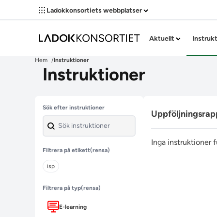
Ladokkonsortiets webbplatser
Aktuellt
Instruk
Hem
Instruktioner
Instruktioner
Hoppa över filter
Sök efter instruktioner
Uppföljningsrap
Inga instruktioner 
Filtrera på etikett
(rensa)
isp
Filtrera på typ
(rensa)
E-learning