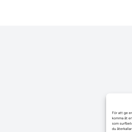
För att ge e
komma åt enh
som surfbete
du återkalla