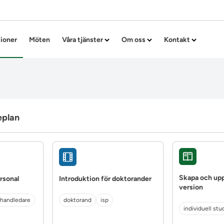
Hoppa till innehållet
tioner
Möten
Våra tjänster
Om oss
Kontakt
eplan
Skapa och up
rsonal
Introduktion för doktorander
version
handledare
doktorand
isp
individuell stu