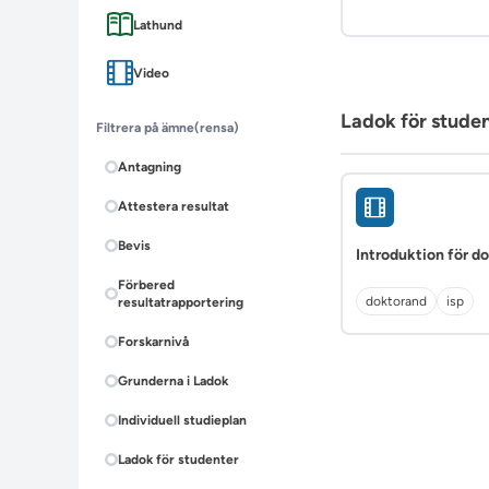
Lathund
Video
Ladok för stude
Filtrera på ämne
(rensa)
Antagning
Attestera resultat
Bevis
Introduktion för d
Förbered
doktorand
isp
resultatrapportering
Forskarnivå
Grunderna i Ladok
Individuell studieplan
Ladok för studenter