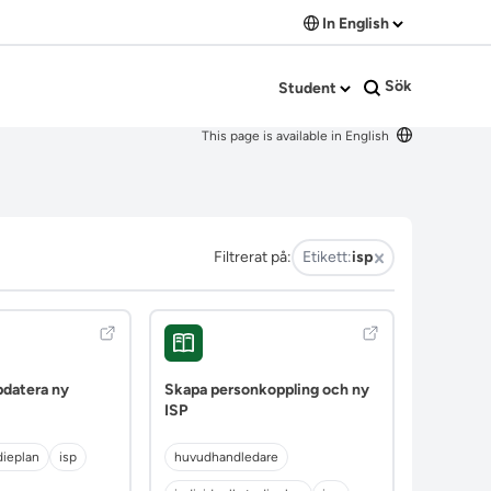
In English
Sök
Student
This page is available in English
Filtrerat på:
Etikett:
isp
pdatera ny
Skapa personkoppling och ny
ISP
dieplan
isp
huvudhandledare