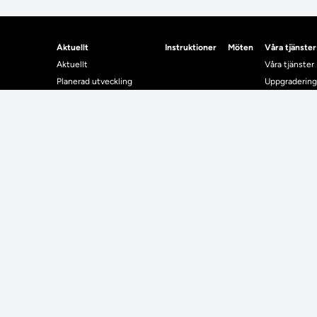
Aktuellt
Instruktioner
Möten
Våra tjänster
Aktuellt
Våra tjänster
Planerad utveckling
Uppgradering
Levererat till Ladok
Driftmeddel
Nyhetsinlägg
NUAK
Individuella studieplaner
Emrex
Utbildningsplanering
Bak- och fra
Systemet La
Verifiera elle
Kontrollera i
Kontakt
Student
Kontakt
Student
Kontaktuppgifter till lärosätenas Ladoksupport
Använda Ladok fö
Kontaktuppgifter för studenters Ladoksupport
Digital examen
Kontaktuppgifter till Ladokkonsortiet
Delning av bevis
Utländska meriter