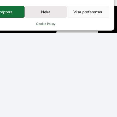
ceptera
Neka
Visa preferenser
Behandling av
personuppgifter
Cookie Policy
Prenumerera på våra
utskick
Tillgänglighetsredogörelse