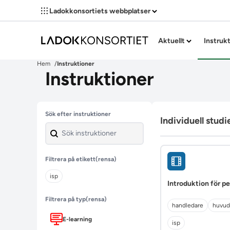
Ladokkonsortiets webbplatser
Aktuellt
Instruk
Hem
Instruktioner
Instruktioner
Hoppa över filter
Sök efter instruktioner
Individuell studi
Filtrera på etikett
(rensa)
isp
Introduktion för pe
Filtrera på typ
(rensa)
handledare
huvud
E-learning
isp