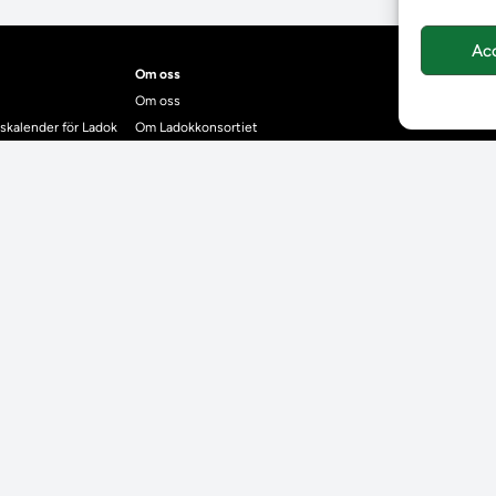
Ac
Om oss
Om oss
skalender för Ladok
Om Ladokkonsortiet
anden
Ladokkonsortiet internationellt
Vision, strategi och produktplan
Teamens sammansättning och arbetet på Ladokkonsortiet
mgrund
Användarkontakter
dok
Ladokpodden
r kontrollera bevis
Policyer och dokument
ntyg
r studenter