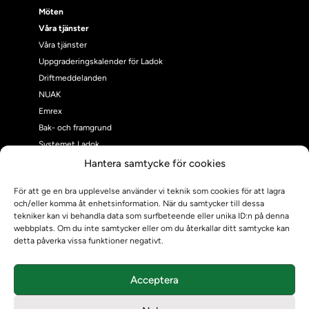
Möten
Våra tjänster
Våra tjänster
Uppgraderingskalender för Ladok
Driftmeddelanden
NUAK
Emrex
Bak- och framgrund
Systemet Ladok
Verifiera eller kontrollera bevis
Hantera samtycke för cookies
Kontrollera intyg
För att ge en bra upplevelse använder vi teknik som cookies för att lagra
Om oss
och/eller komma åt enhetsinformation. När du samtycker till dessa
Om oss
tekniker kan vi behandla data som surfbeteende eller unika ID:n på denna
Om Ladokkonsortiet
webbplats. Om du inte samtycker eller om du återkallar ditt samtycke kan
detta påverka vissa funktioner negativt.
Ladokkonsortiet internationellt
Vision, strategi och produktplan
Teamens sammansättning och arbetet på Ladokkonsortiet
Acceptera
Användarkontakter