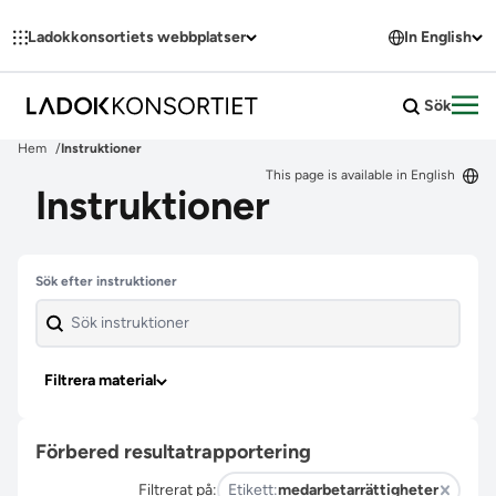
Hoppa till innehållet
Ladokkonsortiets webbplatser
In English
Sök
Öpp
Hem
Instruktioner
This page is available in English
Instruktioner
Hoppa över filter
Sök efter instruktioner
Filtrera material
Förbered resultatrapportering
Filtrerat på:
Etikett:
medarbetarrättigheter