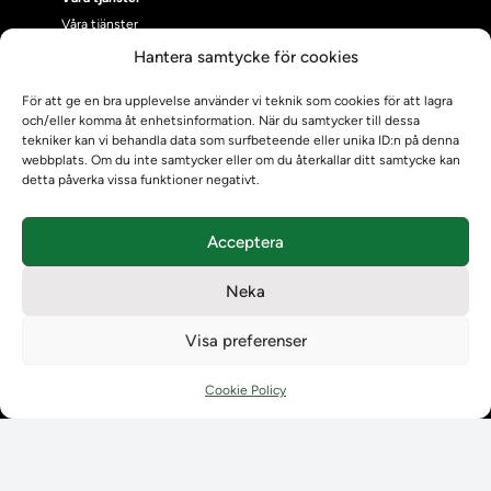
Våra tjänster
Uppgraderingskalender för Ladok
Hantera samtycke för cookies
Driftmeddelanden
För att ge en bra upplevelse använder vi teknik som cookies för att lagra
NUAK
och/eller komma åt enhetsinformation. När du samtycker till dessa
Emrex
tekniker kan vi behandla data som surfbeteende eller unika ID:n på denna
Bak- och framgrund
webbplats. Om du inte samtycker eller om du återkallar ditt samtycke kan
detta påverka vissa funktioner negativt.
Systemet Ladok
Verifiera eller kontrollera bevis
Kontrollera intyg
Acceptera
Om oss
Om oss
Neka
Om Ladokkonsortiet
Visa preferenser
Ladokkonsortiet internationellt
Vision, strategi och produktplan
Cookie Policy
Teamens sammansättning och arbetet på Ladokkonsortiet
Användarkontakter
Ladokpodden
Policyer och dokument