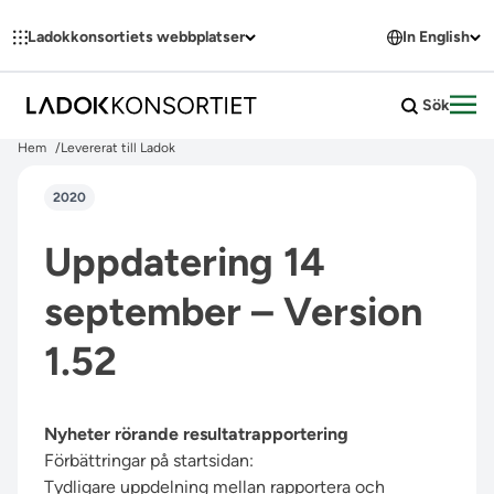
Hoppa till innehållet
Ladokkonsortiets webbplatser
In English
Sök
Öpp
Hem
Levererat till Ladok
2020
Uppdatering 14
september – Version
1.52
Nyheter rörande resultatrapportering
Förbättringar på startsidan:
Tydligare uppdelning mellan rapportera och