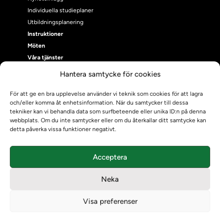
Individuella studieplaner
Utbildningsplanering
Instruktioner
Möten
Våra tjänster
Våra tjänster
Hantera samtycke för cookies
Uppgraderingskalender för Ladok
Driftmeddelanden
För att ge en bra upplevelse använder vi teknik som cookies för att lagra
och/eller komma åt enhetsinformation. När du samtycker till dessa
NUAK
tekniker kan vi behandla data som surfbeteende eller unika ID:n på denna
Emrex
webbplats. Om du inte samtycker eller om du återkallar ditt samtycke kan
Bak- och framgrund
detta påverka vissa funktioner negativt.
Systemet Ladok
Verifiera eller kontrollera bevis
Acceptera
Kontrollera intyg
Om oss
Neka
Om oss
Om Ladokkonsortiet
Visa preferenser
Ladokkonsortiet internationellt