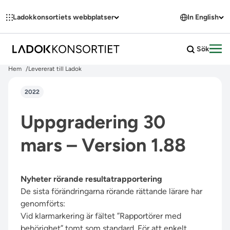
Hoppa till innehållet
Ladokkonsortiets webbplatser
In English
Sök
Öpp
Hem
Levererat till Ladok
2022
Uppgradering 30
mars – Version 1.88
Nyheter rörande resultatrapportering
De sista förändringarna rörande rättande lärare har
genomförts:
Vid klarmarkering är fältet ”Rapportörer med
behörighet” tomt som standard. För att enkelt