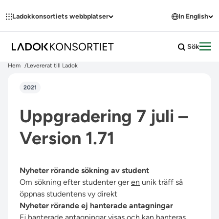
Hoppa till innehållet
Ladokkonsortiets webbplatser
In English
Sök
Öpp
Hem
Levererat till Ladok
2021
Uppgradering 7 juli –
Version 1.71
Nyheter rörande sökning av student
Om sökning efter studenter ger
en
unik träff så
öppnas studentens vy direkt
Nyheter rörande ej hanterade antagningar
Ej hanterade antagningar visas och kan hanteras