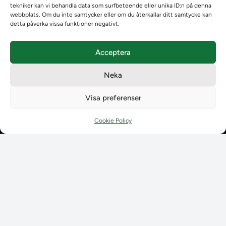
Bak- och framgrund
tekniker kan vi behandla data som surfbeteende eller unika ID:n på denna
Systemet Ladok
webbplats. Om du inte samtycker eller om du återkallar ditt samtycke kan
detta påverka vissa funktioner negativt.
Verifiera eller kontrollera bevis
Kontrollera intyg
Om oss
Acceptera
Om oss
Om Ladokkonsortiet
Neka
Ladokkonsortiet internationellt
Visa preferenser
Vision, strategi och produktplan
Teamens sammansättning och arbetet på Ladokkonsortiet
Cookie Policy
Användarkontakter
Ladokpodden
Policyer och dokument
Kontakt
Kontakt
Kontaktuppgifter till lärosätenas Ladoksupport
Kontaktuppgifter för studenters Ladoksupport
Kontaktuppgifter till Ladokkonsortiet
Student