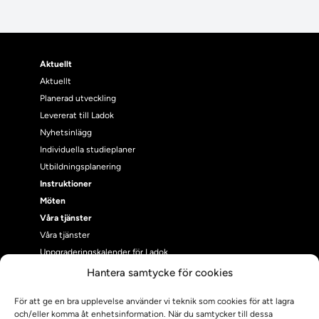
Aktuellt
Aktuellt
Planerad utveckling
Levererat till Ladok
Nyhetsinlägg
Individuella studieplaner
Utbildningsplanering
Instruktioner
Möten
Våra tjänster
Våra tjänster
Uppgraderingskalender för Ladok
Driftmeddelanden
Hantera samtycke för cookies
NUAK
För att ge en bra upplevelse använder vi teknik som cookies för att lagra
Emrex
och/eller komma åt enhetsinformation. När du samtycker till dessa