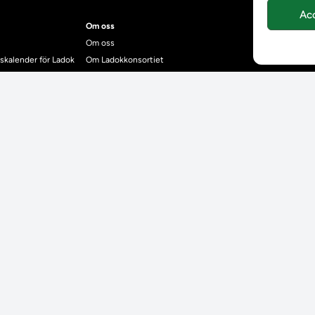
Ac
Om oss
Om oss
skalender för Ladok
Om Ladokkonsortiet
anden
Ladokkonsortiet internationellt
Vision, strategi och produktplan
Teamens sammansättning och arbetet på Ladokkonsortiet
mgrund
Användarkontakter
dok
Ladokpodden
r kontrollera bevis
Policyer och dokument
ntyg
r studenter
adok för studenter