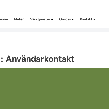
Hoppa till innehållet
tioner
Möten
Våra tjänster
Om oss
Kontakt
7: Användarkontakt