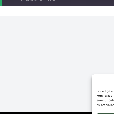
För att ge e
komma åt enh
som surfbete
du återkalla