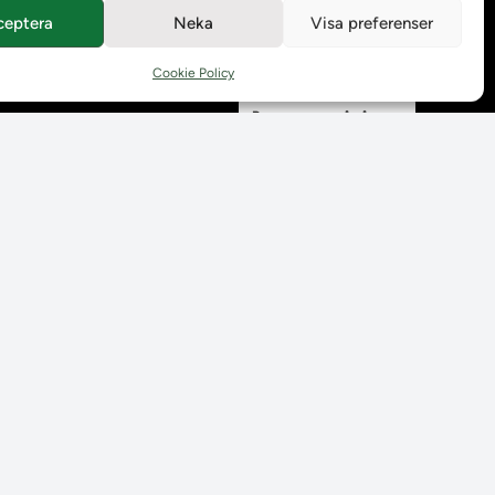
ceptera
Neka
Visa preferenser
Behandling av
personuppgifter
Cookie Policy
Prenumerera på våra
utskick
Tillgänglighetsredogörelse