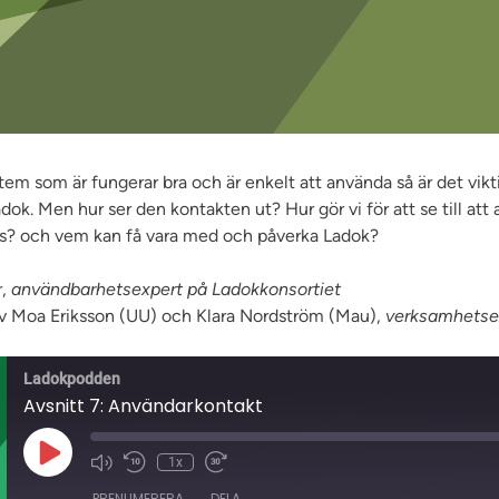
stem som är fungerar bra och är enkelt att använda så är det vikt
ok. Men hur ser den kontakten ut? Hur gör vi för att se till att
s? och vem kan få vara med och påverka Ladok?
,
användbarhetsexpert på Ladokkonsortiet
v Moa Eriksson (UU) och Klara Nordström (Mau),
verksamhetse
Ladokpodden
Avsnitt 7: Användarkontakt
Spela
1x
upp
avsnitt
PRENUMERERA
DELA