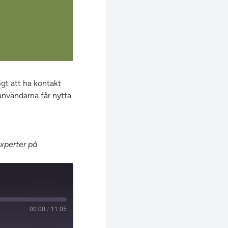
igt att ha kontakt
 användarna får nytta
xperter på
00:00
/
11:05