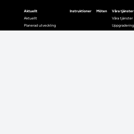
Aktuellt
Instruktioner
Möten
Våra tjänster
Aktuellt
Våra tjänster
Planerad utveckling
Uppgradering
Levererat till Ladok
Driftmeddel
Nyhetsinlägg
NUAK
Individuella studieplaner
Emrex
Utbildningsplanering
Bak- och fra
Systemet La
Verifiera elle
Kontrollera i
Kontakt
Student
Kontakt
Student
Kontaktuppgifter till lärosätenas Ladoksupport
Använda Ladok fö
Kontaktuppgifter för studenters Ladoksupport
Digital examen
Kontaktuppgifter till Ladokkonsortiet
Delning av bevis
Utländska meriter
Tillgänglighet i L