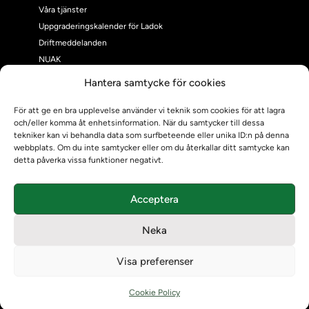
Våra tjänster
Uppgraderingskalender för Ladok
Driftmeddelanden
NUAK
Emrex
Hantera samtycke för cookies
Bak- och framgrund
Systemet Ladok
För att ge en bra upplevelse använder vi teknik som cookies för att lagra
och/eller komma åt enhetsinformation. När du samtycker till dessa
Verifiera eller kontrollera bevis
tekniker kan vi behandla data som surfbeteende eller unika ID:n på denna
Kontrollera intyg
webbplats. Om du inte samtycker eller om du återkallar ditt samtycke kan
Om oss
detta påverka vissa funktioner negativt.
Om oss
Om Ladokkonsortiet
Acceptera
Ladokkonsortiet internationellt
Vision, strategi och produktplan
Neka
Teamens sammansättning och arbetet på Ladokkonsortiet
Användarkontakter
Visa preferenser
Ladokpodden
Policyer och dokument
Cookie Policy
Kontakt