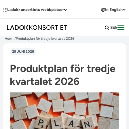
Hoppa till innehållet
Ladokkonsortiets webbplatser
In English
Sök
Öpp
Hem
Produktplan för tredje kvartalet 2026
29 JUNI 2026
Produktplan för tredje
kvartalet 2026