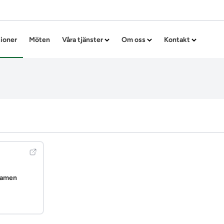
Hoppa till innehållet
tioner
Möten
Våra tjänster
Om oss
Kontakt
examen