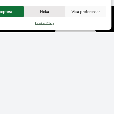
ceptera
Neka
Visa preferenser
Behandling av
personuppgifter
Cookie Policy
Prenumerera på våra
utskick
Tillgänglighetsredogörelse