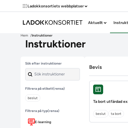
Ladokkonsortiets webbplatser
Aktuellt
Instruk
Hem
Instruktioner
Instruktioner
Hoppa över filter
Sök efter instruktioner
Bevis
Filtrera på etikett
(rensa)
beslut
Ta bort utfärdad 
Filtrera på typ
(rensa)
beslut
ta bort
E-learning