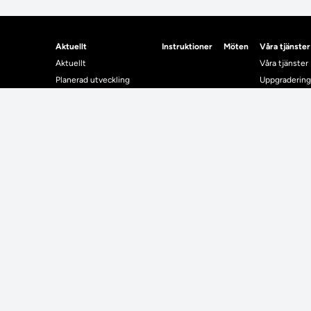
Aktuellt
Instruktioner
Möten
Våra tjänster
Aktuellt
Våra tjänster
Planerad utveckling
Uppgradering
Levererat till Ladok
Driftmeddel
Nyhetsinlägg
NUAK
Individuella studieplaner
Emrex
Utbildningsplanering
Bak- och fra
Systemet La
Verifiera elle
Kontrollera i
Kontakt
Student
Kontakt
Student
Kontaktuppgifter till lärosätenas Ladoksupport
Använda Ladok fö
Kontaktuppgifter för studenters Ladoksupport
Digital examen
Kontaktuppgifter till Ladokkonsortiet
Delning av bevis
Utländska meriter