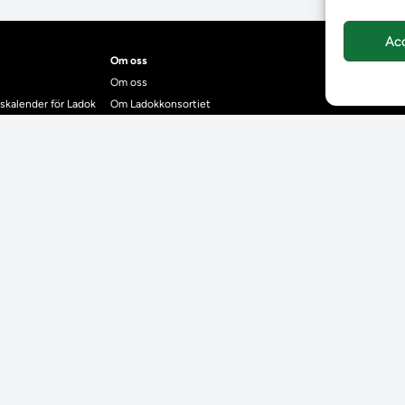
Ac
Om oss
Om oss
skalender för Ladok
Om Ladokkonsortiet
anden
Ladokkonsortiet internationellt
Vision, strategi och produktplan
Teamens sammansättning och arbetet på Ladokkonsortiet
mgrund
Användarkontakter
dok
Ladokpodden
r kontrollera bevis
Policyer och dokument
ntyg
r studenter