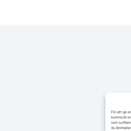
För att ge e
komma åt enh
som surfbete
du återkalla