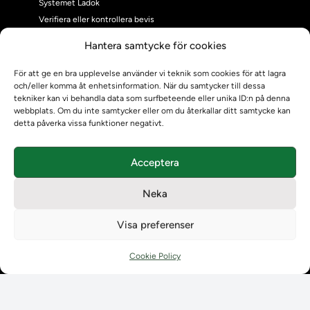
Systemet Ladok
Verifiera eller kontrollera bevis
Kontrollera intyg
Hantera samtycke för cookies
Om oss
Om oss
För att ge en bra upplevelse använder vi teknik som cookies för att lagra
och/eller komma åt enhetsinformation. När du samtycker till dessa
Om Ladokkonsortiet
tekniker kan vi behandla data som surfbeteende eller unika ID:n på denna
Ladokkonsortiet internationellt
webbplats. Om du inte samtycker eller om du återkallar ditt samtycke kan
Vision, strategi och produktplan
detta påverka vissa funktioner negativt.
Teamens sammansättning och arbetet på Ladokkonsortiet
Användarkontakter
Acceptera
Ladokpodden
Policyer och dokument
Neka
Kontakt
Kontakt
Visa preferenser
Kontaktuppgifter till lärosätenas Ladoksupport
Kontaktuppgifter för studenters Ladoksupport
Cookie Policy
Kontaktuppgifter till Ladokkonsortiet
Student
Student