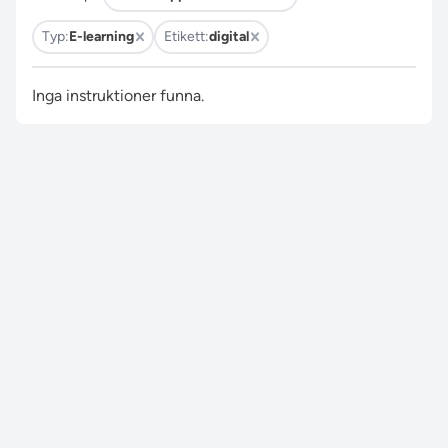
Typ:
E-learning
Etikett:
digital
Inga instruktioner funna.