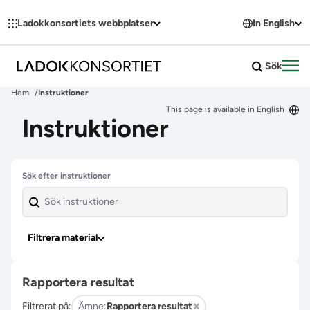
Hoppa till innehållet
Ladokkonsortiets webbplatser
In English
Sök
Öpp
Hem
Instruktioner
This page is available in English
Instruktioner
Hoppa över filter
Sök efter instruktioner
Filtrera material
Rapportera resultat
Filtrerat på:
Ämne:
Rapportera resultat